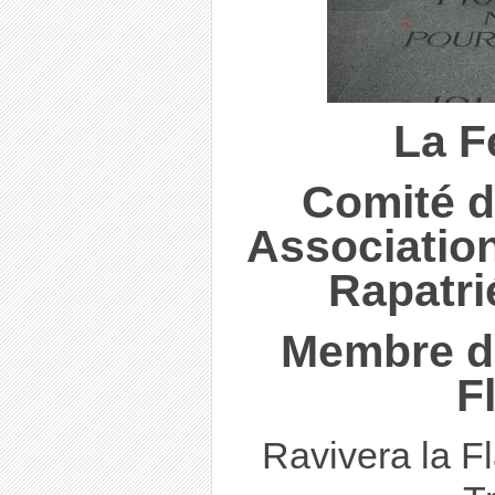
La F
Comité d
Associatio
Rapatri
Membre du
F
Ravivera la F