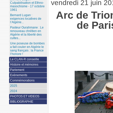
vendredi 21 juin 2
Culpabilisation et Ethno-
masochisme - 17 octobre
1961
Arc de Tri
Bernard Lugan :
exigences locatives de
de Pari
l’Algérie...
Pasteur Ourahmane : Le
renouveau chrétien en
Algérie et la liberté des
cultes...
Une poseuse de bombes
a fait couler en Algérie le
sang français : la France
l’honore !
Le CLAN-R conseille
Histoire et mémoires
Parlement
Evènements
Commémorations
2025
2024
PHOTOS ET VIDEOS
BIBLIOGRAPHIE