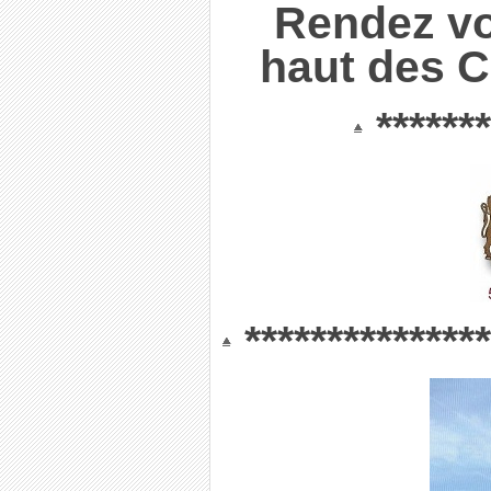
Rendez vo
haut des 
*******
***************