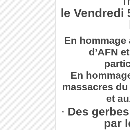
T
le Vendredi 5
En hommage au
d’AFN et
parti
En hommage 
massacres du 5
et a
Des gerbes
par 