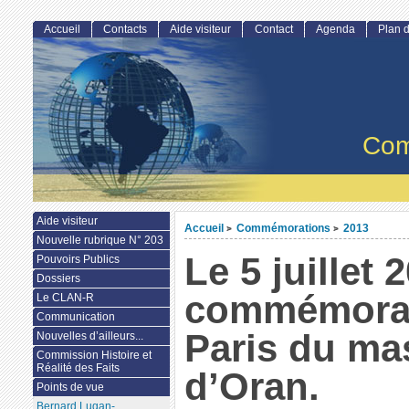
Accueil
Contacts
Aide visiteur
Contact
Agenda
Plan d
Com
Aide visiteur
Accueil
Commémorations
2013
>
>
Nouvelle rubrique N° 203
Le 5 juillet 
Pouvoirs Publics
Dossiers
commémorat
Le CLAN-R
Communication
Paris du ma
Nouvelles d’ailleurs...
Commission Histoire et
Réalité des Faits
d’Oran.
Points de vue
Bernard Lugan-