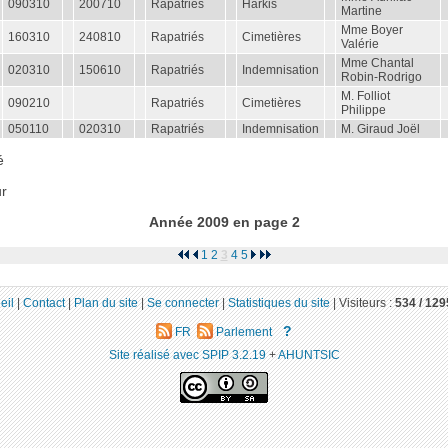
090310
200710
Rapatriés
Harkis
Martine
Mme Boyer
160310
240810
Rapatriés
Cimetières
Valérie
Mme Chantal
020310
150610
Rapatriés
Indemnisation
Robin-Rodrigo
M. Folliot
090210
Rapatriés
Cimetières
Philippe
050110
020310
Rapatriés
Indemnisation
M. Giraud Joël
é
r
Année 2009 en page 2
1
2
3
4
5
eil
|
Contact
|
Plan du site
|
Se connecter
|
Statistiques du site
|
Visiteurs :
534 /
129
?
FR
Parlement
Site réalisé avec SPIP 3.2.19
+
AHUNTSIC