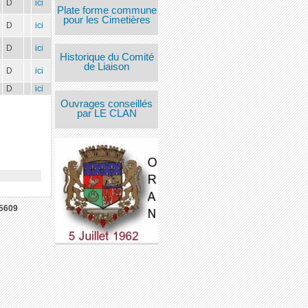
D
ici
Plate forme commune
pour les Cimetières
D
ici
D
ici
Historique du Comité
de Liaison
D
ici
D
ici
Ouvrages conseillés
par LE CLAN
5609