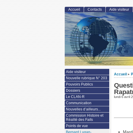
Accueil
Contacts
Aide visiteur
Aide visiteur
Accueil
P
>
Nouvelle rubrique N° 203
Quest
Pouvoirs Publics
Rapat
Dossiers
Le CLAN-R
lundi 6 avril 
Communication
Nouvelles d’ailleurs...
Commission Histoire et
Réalité des Faits
Points de vue
Mardi
Bernard Lugan-