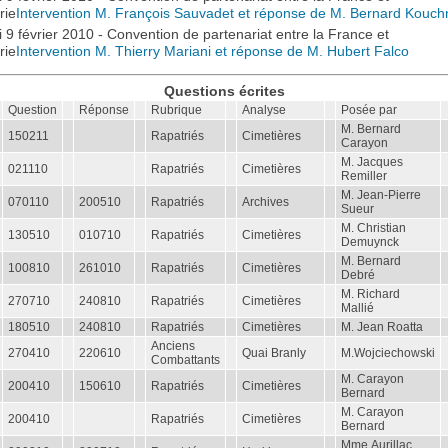
rie
Intervention M. François Sauvadet et réponse de M. Bernard Kouch
 9 février 2010 - Convention de partenariat entre la France et
rie
Intervention M. Thierry Mariani et réponse de M. Hubert Falco
Questions écrites
Question
Réponse
Rubrique
Analyse
Posée par
M. Bernard
150211
Rapatriés
Cimetières
Carayon
M. Jacques
021110
Rapatriés
Cimetières
Remiller
M. Jean-Pierre
070110
200510
Rapatriés
Archives
Sueur
M. Christian
130510
010710
Rapatriés
Cimetières
Demuynck
M. Bernard
100810
261010
Rapatriés
Cimetières
Debré
M. Richard
270710
240810
Rapatriés
Cimetières
Mallié
180510
240810
Rapatriés
Cimetières
M. Jean Roatta
Anciens
270410
220610
Quai Branly
M.Wojciechowski
Combattants
M. Carayon
200410
150610
Rapatriés
Cimetières
Bernard
M. Carayon
200410
Rapatriés
Cimetières
Bernard
Mme Aurillac