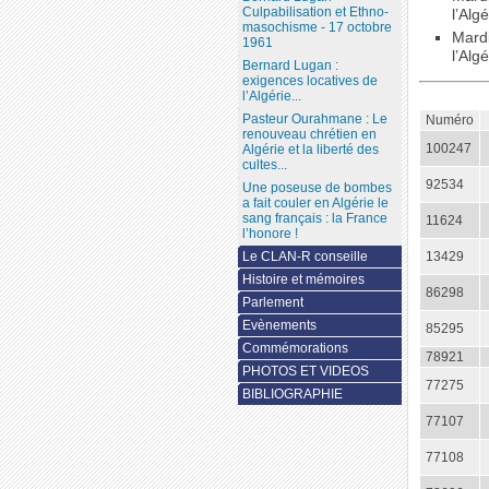
Culpabilisation et Ethno-
l’Algé
masochisme - 17 octobre
Mardi
1961
l’Algé
Bernard Lugan :
exigences locatives de
l’Algérie...
Pasteur Ourahmane : Le
Numéro
renouveau chrétien en
100247
Algérie et la liberté des
cultes...
92534
Une poseuse de bombes
a fait couler en Algérie le
sang français : la France
11624
l’honore !
13429
Le CLAN-R conseille
Histoire et mémoires
86298
Parlement
Evènements
85295
Commémorations
78921
PHOTOS ET VIDEOS
77275
BIBLIOGRAPHIE
77107
77108