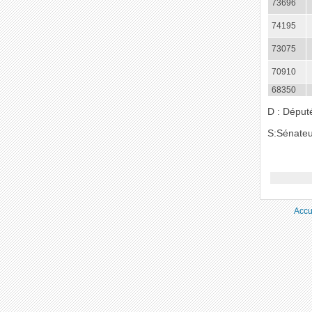
73696
74195
73075
70910
68350
D : Déput
S:Sénateu
Accu