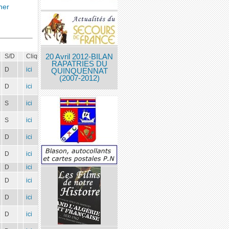
ner
S/D
Cliquer
20 Avril 2012-BILAN
RAPATRIES DU
D
ici
QUINQUENNAT
(2007-2012)
D
ici
S
ici
S
ici
D
ici
D
ici
D
ici
D
ici
D
ici
D
ici