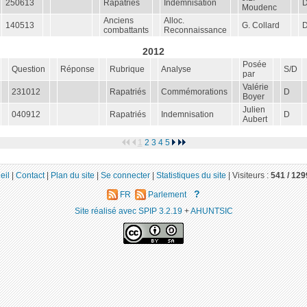
250613
Rapatriés
Indemnisation
Moudenc
Anciens
Alloc.
140513
G. Collard
combattants
Reconnaissance
2012
Posée
Question
Réponse
Rubrique
Analyse
S/D
par
Valérie
231012
Rapatriés
Commémorations
D
Boyer
Julien
040912
Rapatriés
Indemnisation
D
Aubert
1
2
3
4
5
eil
|
Contact
|
Plan du site
|
Se connecter
|
Statistiques du site
|
Visiteurs :
541 /
129
?
FR
Parlement
Site réalisé avec SPIP 3.2.19
+
AHUNTSIC