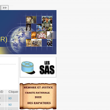
-R)
/D
Cliquer
D
ici
D
ici