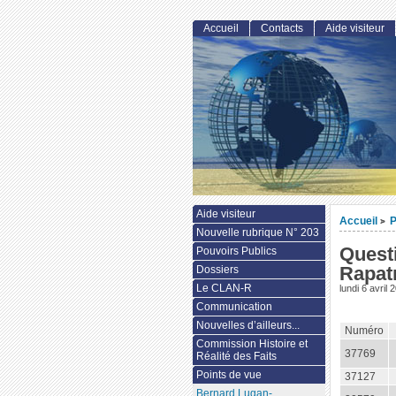
Accueil
Contacts
Aide visiteur
Aide visiteur
Accueil
P
>
Nouvelle rubrique N° 203
Quest
Pouvoirs Publics
Rapat
Dossiers
Le CLAN-R
lundi 6 avril 
Communication
Nouvelles d’ailleurs...
Numéro
Commission Histoire et
37769
Réalité des Faits
Points de vue
37127
Bernard Lugan-