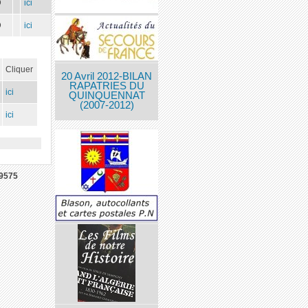
D
ici
D
ici
Cliquer
20 Avril 2012-BILAN
RAPATRIES DU
ici
QUINQUENNAT
(2007-2012)
ici
9575