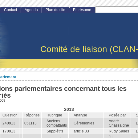
Contact
Agenda
Plan du site
En résumé
Comité de liaison (CLAN
arlement
ions parlementaires concernant tous les
riés
2009
2013
Question
Réponse
Rubrique
Analyse
Posée par
S
Anciens
André
240913
051113
Cérémonies
combattants
Chassaigne
170913
Supplétifs
article 33
Rudy Salles
J.L.