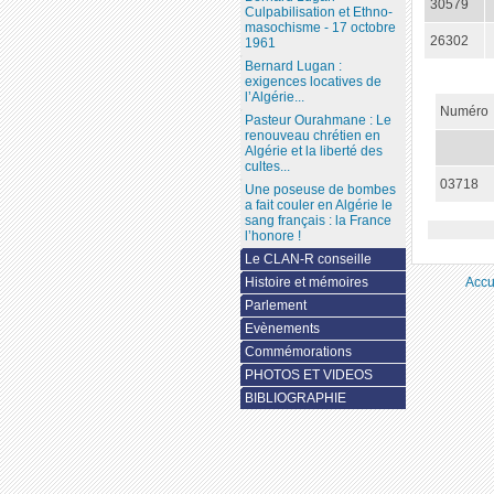
30579
Culpabilisation et Ethno-
masochisme - 17 octobre
26302
1961
Bernard Lugan :
exigences locatives de
l’Algérie...
Numéro
Pasteur Ourahmane : Le
renouveau chrétien en
Algérie et la liberté des
cultes...
03718
Une poseuse de bombes
a fait couler en Algérie le
sang français : la France
l’honore !
Le CLAN-R conseille
Accu
Histoire et mémoires
Parlement
Evènements
Commémorations
PHOTOS ET VIDEOS
BIBLIOGRAPHIE