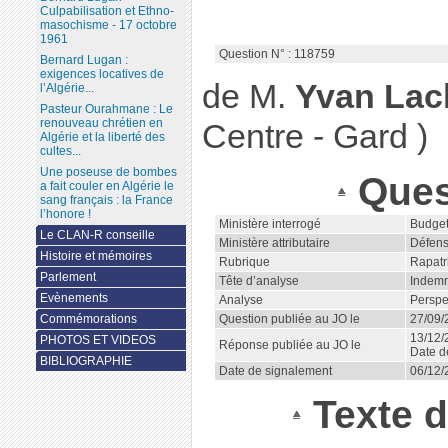
Culpabilisation et Ethno-
masochisme - 17 octobre
1961
Question N° : 118759
Bernard Lugan :
exigences locatives de
de M.
Yvan La
l’Algérie...
Pasteur Ourahmane : Le
renouveau chrétien en
Centre - Gard )
Algérie et la liberté des
cultes...
Une poseuse de bombes
Ques
a fait couler en Algérie le
sang français : la France
l’honore !
Ministère interrogé
Budget
Le CLAN-R conseille
Ministère attributaire
Défens
Histoire et mémoires
Rubrique
Rapatr
Parlement
Tête d’analyse
Indemn
Evènements
Analyse
Perspe
Commémorations
Question publiée au JO le
27/09/
13/12/
PHOTOS ET VIDEOS
Réponse publiée au JO le
Date d
BIBLIOGRAPHIE
Date de signalement
06/12/
Texte d