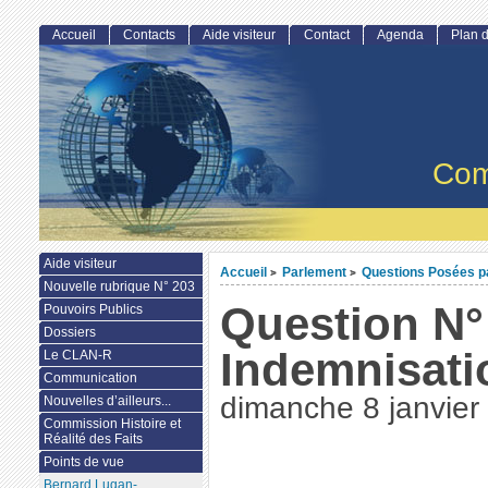
Accueil
Contacts
Aide visiteur
Contact
Agenda
Plan d
Com
Aide visiteur
Accueil
Parlement
Questions Posées par
>
>
Nouvelle rubrique N° 203
Question N° 
Pouvoirs Publics
Dossiers
Indemnisati
Le CLAN-R
Communication
dimanche 8 janvier
Nouvelles d’ailleurs...
Commission Histoire et
Réalité des Faits
Points de vue
Bernard Lugan-