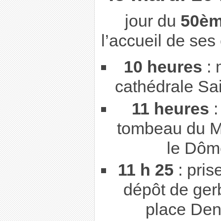
jour du
50èm
l’accueil de ses
10 heures
: 
cathédrale Sai
11 heures
:
tombeau du M
le Dôm
11 h 25
: pris
dépôt de ger
place Den