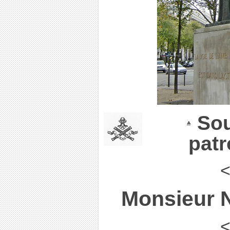
Sou
pat
<
Monsieur N
<