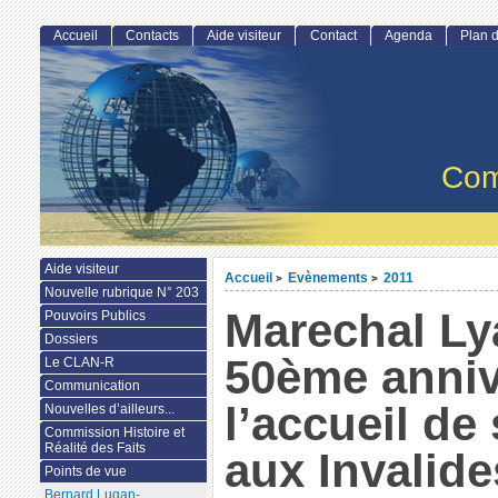
Accueil
Contacts
Aide visiteur
Contact
Agenda
Plan d
Com
Aide visiteur
Accueil
Evènements
2011
>
>
Nouvelle rubrique N° 203
Marechal Ly
Pouvoirs Publics
Dossiers
50ème anniv
Le CLAN-R
Communication
l’accueil de
Nouvelles d’ailleurs...
Commission Histoire et
Réalité des Faits
aux Invalide
Points de vue
Bernard Lugan-