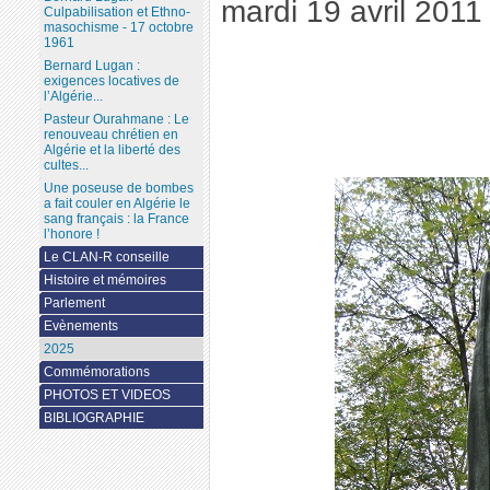
mardi 19 avril 2011
Culpabilisation et Ethno-
masochisme - 17 octobre
1961
Bernard Lugan :
exigences locatives de
l’Algérie...
Pasteur Ourahmane : Le
renouveau chrétien en
Algérie et la liberté des
cultes...
Une poseuse de bombes
a fait couler en Algérie le
sang français : la France
l’honore !
Le CLAN-R conseille
Histoire et mémoires
Parlement
Evènements
2025
Commémorations
PHOTOS ET VIDEOS
BIBLIOGRAPHIE