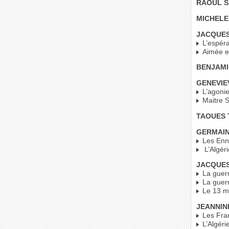
RAOUL 
MICHELE
JACQUES
L’espéra
Aimée et
BENJAMI
GENEVIE
L’agonie
Maitre S
TAOUES 
GERMAIN
Les Enn
L’Algéri
JACQUES
La guerr
La guerr
Le 13 ma
JEANNIN
Les Fran
L’Algérie