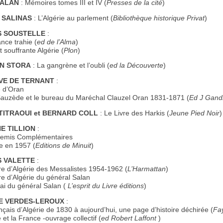
SALAN
: Mémoires tomes III et IV (
Presses de la cité
)
 SALINAS
: L’Algérie au parlement (
Bibliothèque historique Privat
)
 SOUSTELLE
:
nce trahie (
ed de l’Alma
)
 souffrante Algérie (
Plon
)
N STORA
: La gangrène et l’oubli (
ed la Découverte
)
VE DE TERNANT
:
 d’Oran
auzède et le bureau du Maréchal Clauzel Oran 1831-1871 (
Ed J Gandi
TITRAOUI et BERNARD COLL
: Le Livre des Harkis (
Jeune Pied Noir
)
E TILLION
:
emis Complémentaires
e en 1957 (
Editions de Minuit
)
 VALETTE
:
e d’Algérie des Messalistes 1954-1962 (
L’Harmattan
)
e d’Algérie du général Salan
i du général Salan (
L’esprit du Livre éditions
)
E VERDES-LEROUX
:
çais d’Algérie de 1830 à aujourd’hui, une page d’histoire déchirée (
Fa
 et la France -ouvrage collectif (
ed Robert Laffont
)