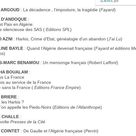
(LIENS
, p5
 ARGOUD
: La décadence , l’imposture, la tragédie (
Fayard
)
 D’ANDOQUE
:
t Paix en Algérie.
 silencieuse des SAS (
Editions SPL
)
 AZNI
: Harkis, Crime d’Etat, généalogie d’un abandon (
J’ai Lu
)
INE BAYLE
: Quand l’Algérie devenait française (
Fayard et éditions M
ps
)
S-MARC BENAMOU
: Un mensonge français (
Robert Laffont
)
HA BOUALAM
:
s La France
is au service de la France
e sans la France (
Editions France Empire
)
 BRIERE
:
 les Harkis ?
on appelle les Pieds-Noirs (
Editions de l’Atlanthrope
)
 CHALLE
:
volte
Presses de la Cité
 COINTET
: De Gaulle et l’Algérie française (
Perrin
)