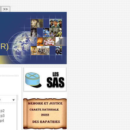
-R)
e
, p2
, p3
 p4
N