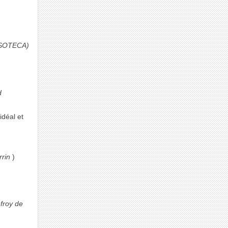
 SOTECA)
d
idéal et
rrin
)
froy de