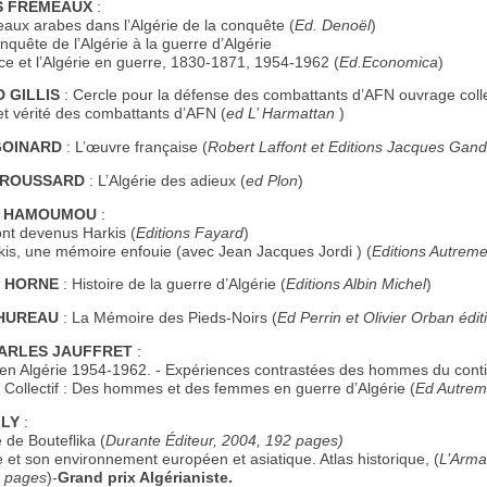
S FREMEAUX
:
aux arabes dans l’Algérie de la conquête (
Ed. Denoël
)
nquête de l’Algérie à la guerre d’Algérie
e et l’Algérie en guerre, 1830-1871, 1954-1962 (
Ed.Economica
)
 GILLIS
: Cercle pour la défense des combattants d’AFN ouvrage colle
t vérité des combattants d’AFN (
ed L’ Harmattan
)
GOINARD
: L’œuvre française (
Robert Laffont et Editions Jacques Gand
GROUSSARD
: L’Algérie des adieux (
ed Plon
)
 HAMOUMOU
:
ont devenus Harkis (
Editions Fayard
)
is, une mémoire enfouie (avec Jean Jacques Jordi ) (
Editions Autreme
R HORNE
: Histoire de la guerre d’Algérie (
Editions Albin Michel
)
HUREAU
: La Mémoire des Pieds-Noirs (
Ed Perrin et Olivier Orban édit
ARLES JAUFFRET
:
en Algérie 1954-1962. - Expériences contrastées des hommes du cont
Collectif : Des hommes et des femmes en guerre d’Algérie (
Ed Autrem
LLY
:
 de Bouteflika (
Durante Éditeur, 2004, 192 pages)
e et son environnement européen et asiatique. Atlas historique, (
L’Arma
8 pages
)-
Grand prix Algérianiste.