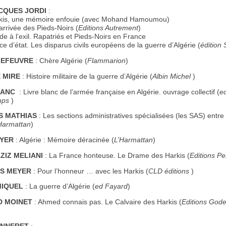
CQUES JORDI
:
kis, une mémoire enfouie (avec Mohand Hamoumou)
arrivée des Pieds-Noirs (
Editions Autrement
)
de à l’exil. Rapatriés et Pieds-Noirs en France
e d’état. Les disparus civils européens de la guerre d’Algérie (
édition
LEFEUVRE
: Chère Algérie (
Flammarion
)
 MIRE
: Histoire militaire de la guerre d’Algérie (
Albin Michel
)
LANC
: Livre blanc de l’armée française en Algérie. ouvrage collectif (
e
mps
)
 MATHIAS
: Les sections administratives spécialisées (les SAS) entre 
Harmattan
)
YER
: Algérie : Mémoire déracinée (
L’Harmattan
)
ZIZ MELIANI
: La France honteuse. Le Drame des Harkis (
Editions Pe
S MEYER
: Pour l’honneur … avec les Harkis (
CLD éditions
)
MIQUEL
: La guerre d’Algérie (
ed Fayard
)
 MOINET
: Ahmed connais pas. Le Calvaire des Harkis (
Editions Gode