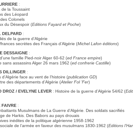
URRIERE
:
 de la Toussaint
s des Léopard
des Colonels
x du Désespoir (
Editions Fayard et Poche
)
 DELPARD
:
iés de la guerre d’Algérie
frances secrètes des Français d’Algérie (
Michel Lafon éditions
)
E DESSAIGNE
:
d’une famille Pied-noir Alger 60-62 (
ed France empire
)
 sans assassins Alger 26 mars 1962 (
ed confrerie Castille
)
 DILLINGER
:
d’Algérie face au vent de l’histoire (
publication GD
)
re des départements d’Algérie (
Atelier Fol ’Fer
)
 DROZ / EVELYNE LEVER
: Histoire de la guerre d’Algérie 54/62 (
Edi
 FAIVRE
:
attants Musulmans de La Guerre d’Algérie. Des soldats sacrifiés
ge de Harkis. Des Babors au pays drouais
ives inédites de la politique algérienne 1958-1962
 sociale de l’armée en faveur des musulmans 1830-1962 (
Editions l’Ha