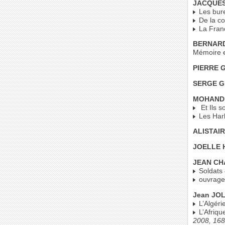
JACQUE
Les bure
De la co
La Franc
BERNARD
Mémoire e
PIERRE 
SERGE 
MOHAND
Et Ils s
Les Hark
ALISTAI
JOELLE 
JEAN CH
Soldats 
ouvrage 
Jean JO
L’Algérie
L’Afriqu
2008, 16