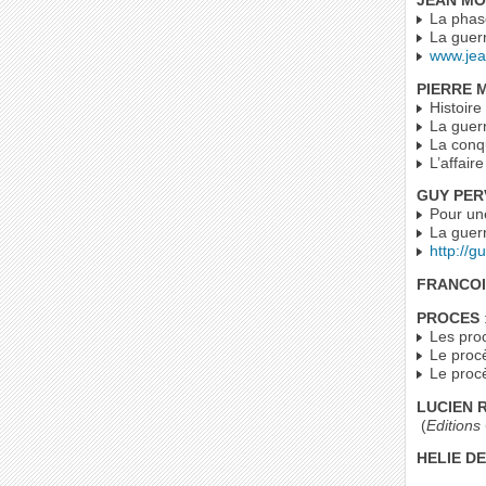
JEAN M
La phase
La guerr
www.je
PIERRE
Histoire 
La guerr
La conqu
L’affaire
GUY PER
Pour une 
La guerr
http://gu
FRANCOI
PROCES
Les proc
Le procè
Le proc
LUCIEN 
(
Editions
HELIE D