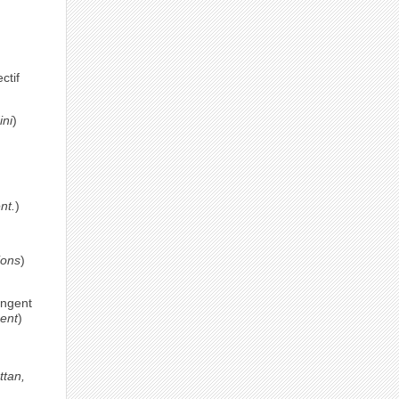
ctif
ini
)
nt.
)
ions
)
ingent
ent
)
ttan,