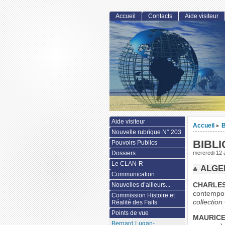
Accueil
Contacts
Aide visiteur
Aide visiteur
Accueil
>
Nouvelle rubrique N° 203
BIBL
Pouvoirs Publics
Dossiers
mercredi 12 
Le CLAN-R
ALGE
Communication
CHARLE
Nouvelles d’ailleurs...
contempor
Commission Histoire et
collection
Réalité des Faits
Points de vue
MAURICE
Bernard Lugan-