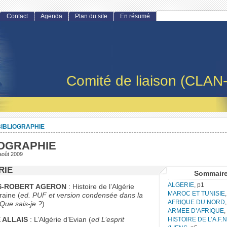
Contact
Agenda
Plan du site
En résumé
Comité de liaison (CLAN
BIBLIOGRAPHIE
IOGRAPHIE
août 2009
RIE
Sommair
ALGERIE
, p1
S-ROBERT AGERON
: Histoire de l’Algérie
MAROC ET TUNISIE
aine (
ed. PUF et version condensée dans la
AFRIQUE DU NORD
 Que sais-je ?
)
ARMEE D’AFRIQUE
,
 ALLAIS
: L’Algérie d’Evian (
ed L’esprit
HISTOIRE DE L’A.F.