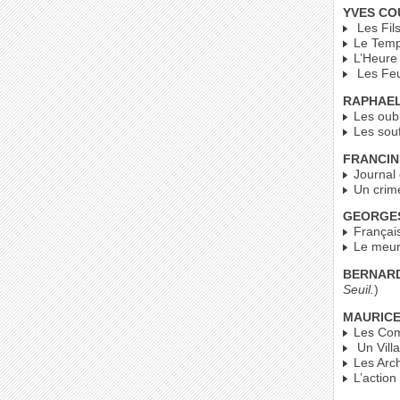
YVES CO
Les Fils
Le Temp
L’Heure 
Les Feu
RAPHAEL
Les oubl
Les souf
FRANCIN
Journal 
Un crime
GEORGES
Français 
Le meurt
BERNARD
Seuil.
)
MAURICE
Les Comb
Un Villa
Les Arch
L’action