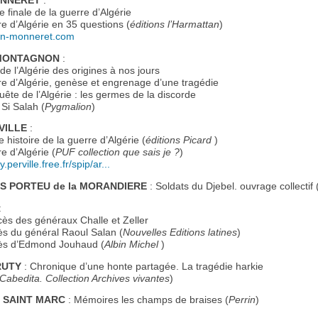
ONNERET
:
 finale de la guerre d’Algérie
e d’Algérie en 35 questions (
éditions l’Harmattan
)
an-monneret.com
 MONTAGNON
:
de l’Algérie des origines à nos jours
e d’Algérie, genèse et engrenage d’une tragédie
ête de l’Algérie : les germes de la discorde
 Si Salah (
Pygmalion
)
VILLE
:
histoire de la guerre d’Algérie (
éditions Picard
)
e d’Algérie (
PUF collection que sais je ?
)
y.perville.free.fr/spip/ar...
S PORTEU de la MORANDIERE
: Soldats du Djebel. ouvrage collectif 
:
ès des généraux Challe et Zeller
s du général Raoul Salan (
Nouvelles Editions latines
)
ès d’Edmond Jouhaud (
Albin Michel
)
RUTY
: Chronique d’une honte partagée. La tragédie harkie
 Cabedita. Collection Archives vivantes
)
E SAINT MARC
: Mémoires les champs de braises (
Perrin
)