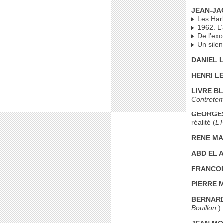
JEAN-JA
Les Har
1962. L’
De l’exo
Un silenc
DANIEL 
HENRI LE
LIVRE B
Contrete
GEORGES
réalité (
L’
RENE MA
ABD EL A
FRANCOI
PIERRE 
BERNARD
Bouillon
)