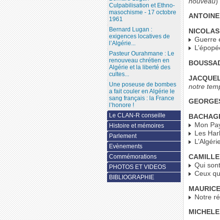
nouveau
)
Culpabilisation et Ethno-
masochisme - 17 octobre
ANTOINE
1961
Bernard Lugan :
NICOLAS
exigences locatives de
Guerre e
l’Algérie...
L’épopée
Pasteur Ourahmane : Le
renouveau chrétien en
BOUSSAD
Algérie et la liberté des
cultes...
JACQUEL
Une poseuse de bombes
notre tem
a fait couler en Algérie le
sang français : la France
GEORGE
l’honore !
Le CLAN-R conseille
BACHAG
Mon Pay
Histoire et mémoires
Les Hark
Parlement
L’Algéri
Evènements
CAMILLE
Commémorations
Qui sont
PHOTOS ET VIDEOS
Ceux qu’
BIBLIOGRAPHIE
MAURICE
Notre ré
MICHELE