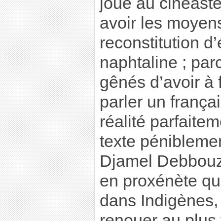
joue au cinéaste
avoir les moyen
reconstitution d
naphtaline ; par
gênés d’avoir à 
parler un françai
réalité parfaite
texte pénibleme
Djamel Debbouze
en proxénète qu’il
dans Indigènes, 
renouer au plus 