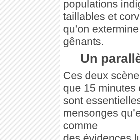
populations indi
taillables et cor
qu’on extermine
gênants.
Un parall
Ces deux scène
que 15 minutes d
sont essentielle
mensonges qu’el
comme
des évidences l