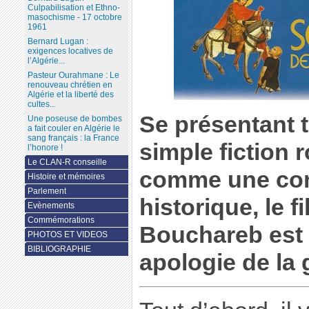
Culpabilisation et Ethno-
masochisme - 17 octobre
1961
Bernard Lugan :
exigences locatives de
l’Algérie...
Pasteur Ourahmane : Le
renouveau chrétien en
Algérie et la liberté des
cultes...
Se présentant 
Une poseuse de bombes
a fait couler en Algérie le
sang français : la France
simple fiction 
l’honore !
Le CLAN-R conseille
comme une con
Histoire et mémoires
Parlement
historique, le 
Evènements
Commémorations
Bouchareb est 
PHOTOS ET VIDEOS
BIBLIOGRAPHIE
apologie de la g