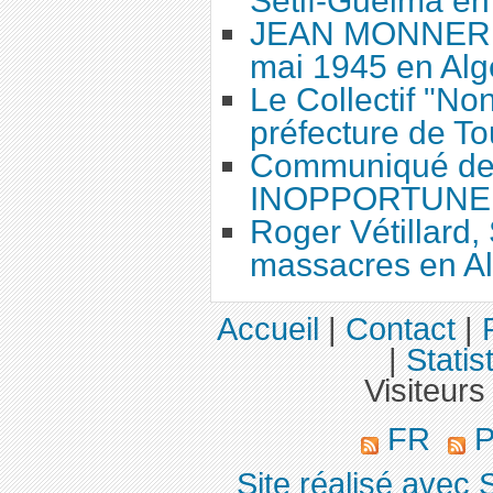
Sétif-Guelma en
JEAN MONNERET
mai 1945 en Algé
Le Collectif "No
préfecture de To
Communiqué de 
INOPPORTUNE 
Roger Vétillard, 
massacres en Al
Accueil
|
Contact
|
|
Statis
Visiteurs
FR
P
Site réalisé avec 