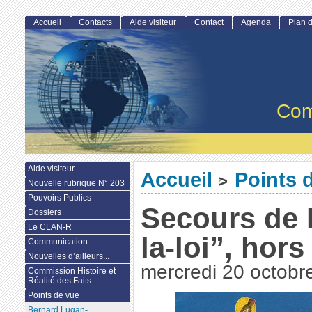
Accueil
Contacts
Aide visiteur
Contact
Agenda
Plan d
Com
Aide visiteur
Accueil
Points 
>
Nouvelle rubrique N° 203
Pouvoirs Publics
Secours de 
Dossiers
Le CLAN-R
la-loi”, hors
Communication
Nouvelles d’ailleurs...
mercredi 20 octobr
Commission Histoire et
Réalité des Faits
Points de vue
Bernard Lugan-