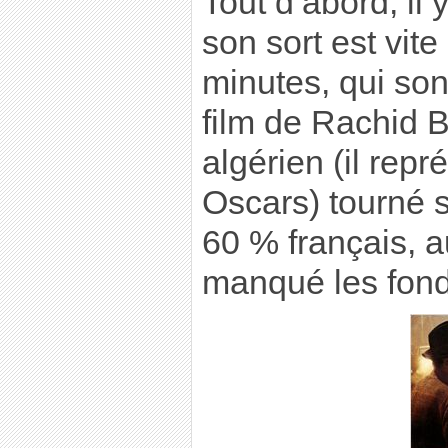
Tout d’abord, il y
son sort est vit
minutes, qui son
film de Rachid B
algérien (il rep
Oscars) tourné 
60 % français, a
manqué les fond