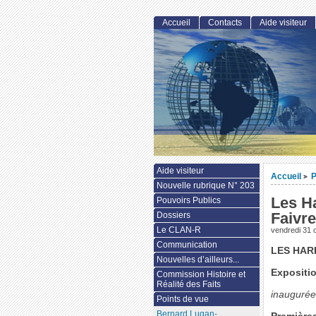
Accueil
Contacts
Aide visiteur
Aide visiteur
Accueil
P
>
Nouvelle rubrique N° 203
Les Ha
Pouvoirs Publics
Faivre
Dossiers
Le CLAN-R
vendredi 31 
Communication
LES HAR
Nouvelles d’ailleurs...
Expositio
Commission Histoire et
Réalité des Faits
inaugurée
Points de vue
Bernard Lugan-