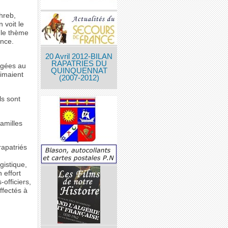
hreb,
 voit le
 le thème
ance.
20 Avril 2012-BILAN
RAPATRIES DU
rgées au
QUINQUENNAT
timaient
(2007-2012)
ls sont
amilles
rapatriés
gistique,
 effort
officiers,
ffectés à