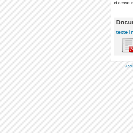
ci dessous
Docum
texte i
Accu