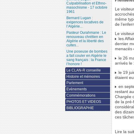
Première
Culpabilisation et Ethno-
masochisme - 17 octobre
Le visite
1961
accrochés 
Bernard Lugan :
même type
exigences locatives de
de l’enfer
l’Algérie...
Pasteur Ourahmane : Le
Le visiteu
renouveau chrétien en
les Affa
Algérie et la liberté des
dernier mo
cultes...
menacés e
Une poseuse de bombes
a fait couler en Algérie le
le 26 ma
sang français : la France
arrivés le 
l’honore !
Le CLAN-R conseille
le 19 ju
Histoire et mémoires
étaient eu
Parlement
en septe
Evènements
restant au
Commémorations
Chargée du
PHOTOS ET VIDEOS
de la pré-
considérab
BIBLIOGRAPHIE
des dizain
ces tâche
Lire la sui