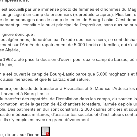
s impressions.
ur est accueilli par une immense photo de femmes et d’hommes du Mag
au grillage d’un camp de prisonniers (reproduite ci-après). Plus loin, on
 de personnages dans le camp de tentes de Bourg-Lastic. C’est donc
mement qui constitue le sujet principal de l’exposition, sans aucune nu
r ignore donc que :
ires algériennes, débordées par l’exode des pieds-noirs, se sont décha
ment sur l’Armée du rapatriement de 5.000 harkis et familles, qui s’es
n Algérie,
i 1962 a été prise la décision d’ouvrir pour eux le camp du Larzac, où i
15 juin,
in a été ouvert le camp de Bourg-Lastic parce que 5.000 moghaznis et f
x aussi menacés, et que le Larzac était saturé,
mbre, on décide de transférer à Rivesaltes et St Maurice l’Ardoise les 
 Larzac et à Bourg-Lastic.
 transfert des rapatriés, de l’installation dans les camps, du soutien lo
formation, et de la gestion de 42 chantiers forestiers, l’armée déploie un
le. Des bâtiments en dur sont construits, 2.300 cadres officiers et sous-
es de médecins militaires, d’assistantes sociales et d’instituteurs sont a
s. Ils s’y emploient avec un grand dévouement...
te, cliquez sur l’icone