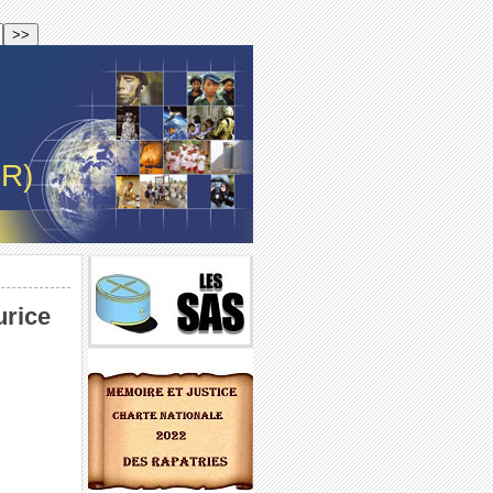
-R)
urice