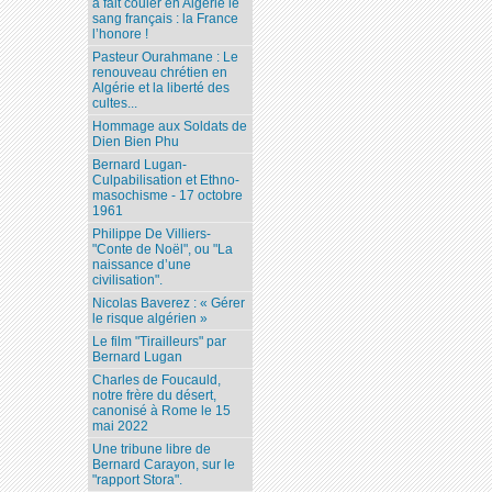
a fait couler en Algérie le
sang français : la France
l’honore !
Pasteur Ourahmane : Le
renouveau chrétien en
Algérie et la liberté des
cultes...
Hommage aux Soldats de
Dien Bien Phu
Bernard Lugan-
Culpabilisation et Ethno-
masochisme - 17 octobre
1961
Philippe De Villiers-
"Conte de Noël", ou "La
naissance d’une
civilisation".
Nicolas Baverez : « Gérer
le risque algérien »
Le film "Tirailleurs" par
Bernard Lugan
Charles de Foucauld,
notre frère du désert,
canonisé à Rome le 15
mai 2022
Une tribune libre de
Bernard Carayon, sur le
"rapport Stora".