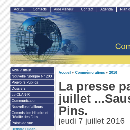
Accueil
Contacts
Aide visiteur
Contact
Agenda
Plan d
Com
Aide visiteur
Accueil
Commémorations
2016
>
>
Nouvelle rubrique N° 203
La presse pa
Pouvoirs Publics
Dossiers
juillet ...Sa
Le CLAN-R
Communication
Pins.
Nouvelles d’ailleurs...
Commission Histoire et
Réalité des Faits
jeudi 7 juillet 2016
Points de vue
Bernard Lugan-