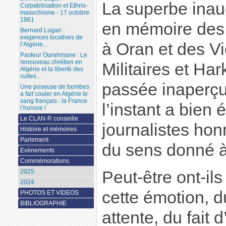
La superbe inau
Culpabilisation et Ethno-
masochisme - 17 octobre
1961
en mémoire des "
Bernard Lugan :
exigences locatives de
à Oran et des Vi
l’Algérie...
Pasteur Ourahmane : Le
renouveau chrétien en
Militaires et Har
Algérie et la liberté des
cultes...
passée inaperçu
Une poseuse de bombes
a fait couler en Algérie le
sang français : la France
l’instant a bien
l’honore !
Le CLAN-R conseille
journalistes hon
Histoire et mémoires
Parlement
du sens donné à 
Evènements
Commémorations
Peut-être ont-ils
2025
2024
cette émotion, du
PHOTOS ET VIDEOS
BIBLIOGRAPHIE
attente, du fait 