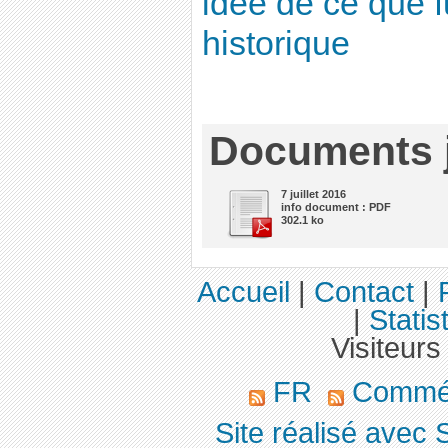
idée de ce que f
historique
Documents j
7 juillet 2016
info document : PDF
302.1 ko
Accueil
|
Contact
|
|
Statis
Visiteurs
FR
Commé
Site réalisé avec 