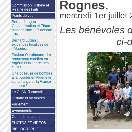
Rognes.
Commission Histoire et
Réalité des Faits
mercredi 1er juillet
Points de vue
Bernard Lugan-
Culpabilisation et Ethno-
Les bénévoles d
masochisme - 17 octobre
1961
ci-
Bernard Lugan :
exigences locatives de
l’Algérie...
Pasteur Ourahmane : Le
renouveau chrétien en
Algérie et la liberté des
cultes...
Une poseuse de bombes
a fait couler en Algérie le
sang français : la France
l’honore !
Le CLAN-R conseille
Histoire et mémoires
Parlement
Evènements
Commémorations
PHOTOS ET VIDEOS
BIBLIOGRAPHIE