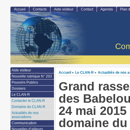
Accueil
Contacts
Aide visiteur
Contact
Agenda
Plan d
Com
Aide visiteur
Accueil
Le CLAN-R
Actualités de nos a
>
>
Nouvelle rubrique N° 203
Grand rass
Pouvoirs Publics
Dossiers
des Babelou
Le CLAN-R
Contacter le CLAN-R
24 mai 2015
Domaine du CLAN-R
Actualités de nos
associations
domaine du 
Communication
Nouvelles d’ailleurs...