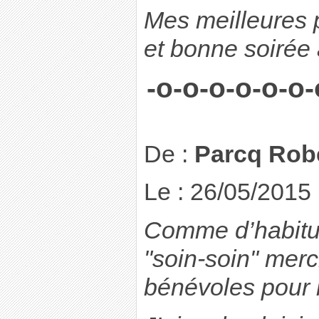
Mes meilleures 
et bonne soirée 
-o-o-o-o-o-o-
De :
Parcq Rob
Le : 26/05/2015
Comme d’habitud
"soin-soin" merc
bénévoles pour 