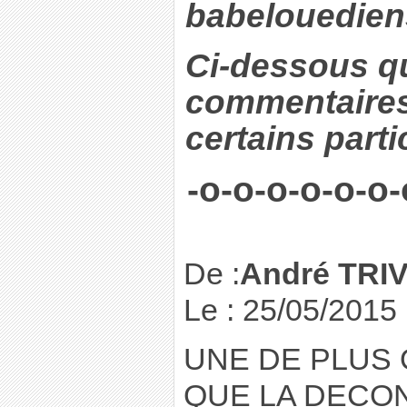
babelouedien
Ci-dessous q
commentaires
certains parti
-o-o-o-o-o-o-
De :
André TRI
Le : 25/05/2015
UNE DE PLUS 
QUE LA DECO