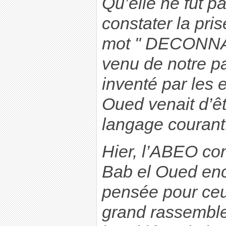
Qu’elle ne fut p
constater la pri
mot " DECONNAD
venu de notre pa
inventé par les 
Oued venait d’ê
langage courant
Hier, l’ABEO con
Bab el Oued enc
pensée pour ceux
grand rassembl