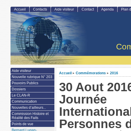
Accueil
Contacts
Aide visiteur
Contact
Agenda
Plan d
Com
Aide visiteur
Accueil
Commémorations
2016
>
>
Nouvelle rubrique N° 203
30 Aout 201
Pouvoirs Publics
Dossiers
Journée
Le CLAN-R
Communication
Internationa
Nouvelles d’ailleurs...
Commission Histoire et
Réalité des Faits
Personnes d
Points de vue
Bernard Lugan-