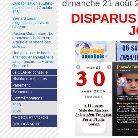
dimanche 21 août 
Culpabilisation et Ethno-
masochisme - 17 octobre
1961
DISPARUS 
Bernard Lugan :
exigences locatives de
J
l’Algérie...
Pasteur Ourahmane : Le
renouveau chrétien en
Algérie et la liberté des
cultes...
Une poseuse de bombes
a fait couler en Algérie le
sang français : la France
l’honore !
Le CLAN-R conseille
Histoire et mémoires
Parlement
Evènements
Commémorations
2025
2024
PHOTOS ET VIDEOS
BIBLIOGRAPHIE