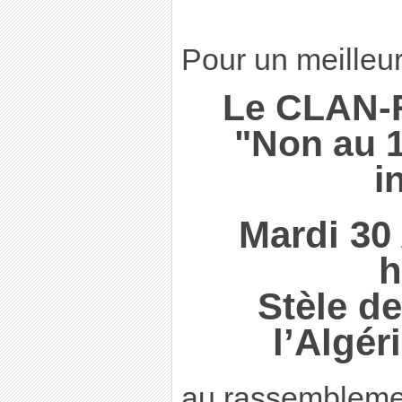
Pour un meilleur
Le CLAN-R 
"Non au 
i
Mardi 30
h
Stèle d
l’Algér
au rassembleme