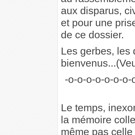
aux disparus, civi
et pour une pri
de ce dossier.
Les gerbes, les
bienvenus...(Veu
-o-o-o-o-o-o-o-
Le temps, inexora
la mémoire colle
même pas celle 