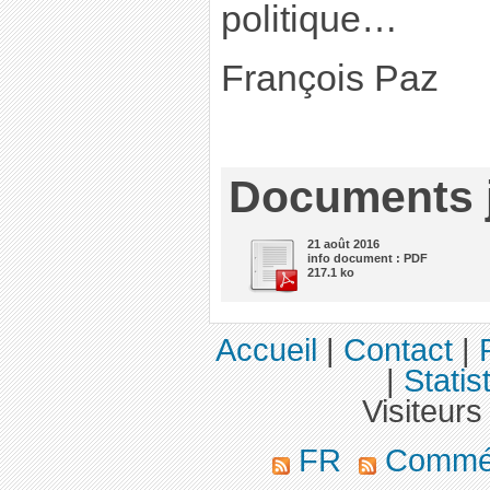
politique…
François Paz
Documents j
21 août 2016
info document : PDF
217.1 ko
Accueil
|
Contact
|
|
Statis
Visiteurs
FR
Commé