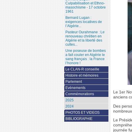
Culpabilisation et Ethno-
masochisme - 17 octobre
1961
Bernard Lugan :
exigences locatives de
l’Algérie...
Pasteur Ourahmane : Le
renouveau chrétien en
Algérie et la liberté des
cultes...
Une poseuse de bombes
a fait couler en Algérie le
sang français : la France
l’honore !
Le CLAN-R conseille
Histoire et mémoires
Parlement
Evènements
Le 1er No
Commémorations
anciens co
2025
Des person
2024
nombreux 
PHOTOS ET VIDEOS
BIBLIOGRAPHIE
Le Présid
compréhen
journée fu