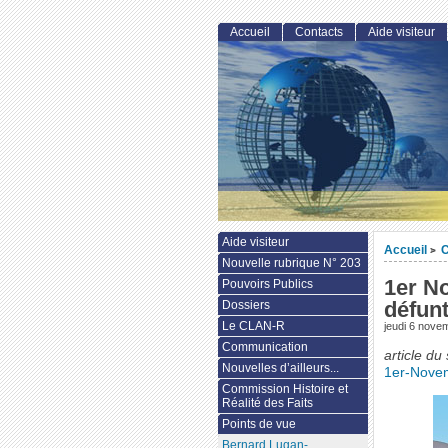
Accueil
Contacts
Aide visiteur
Aide visiteur
Accueil
>
Nouvelle rubrique N° 203
1er N
Pouvoirs Publics
défun
Dossiers
Le CLAN-R
jeudi 6 nove
Communication
article du
Nouvelles d’ailleurs...
1er-Novem
Commission Histoire et
Réalité des Faits
Points de vue
Bernard Lugan-