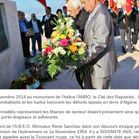
vembre 2014 au monument de l’hélice l’ANRO, la Cité des Rapatriés , 
mbattants et les harkis honorent les défunts laissés en terre d’Algérie.
nalités représentant les Mairies de secteur étaient présentent ainsi q
porte-drapeaux et adhérents.
ent de l’A.B.E.O. Monsieur René Sanchez dans son discours évoque po
sion de l’évènement ce 1e Novembre 1954. Il y a SOIXANTE ANS, ce
t appelée aussi la Toussaint rouge, ce fut à partir de cette date que d