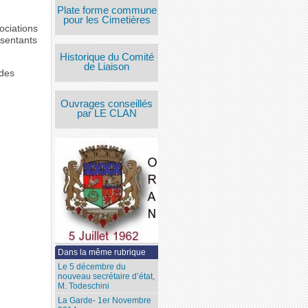
Plate forme commune
pour les Cimetières
ociations
ésentants
Historique du Comité
de Liaison
 des
Ouvrages conseillés
par LE CLAN
Dans la même rubrique
Le 5 décembre du
nouveau secrétaire d’état,
M. Todeschini
La Garde- 1er Novembre