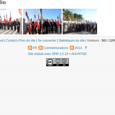
lio
eil
|
Contact
|
Plan du site
|
Se connecter
|
Statistiques du site
|
Visiteurs :
361 /
129
?
FR
Commémorations
2014
Site réalisé avec SPIP 3.2.19
+
AHUNTSIC