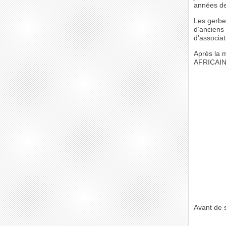
années de 
Les gerbe
d’anciens 
d’associat
Après la m
AFRICAIN
Avant de s