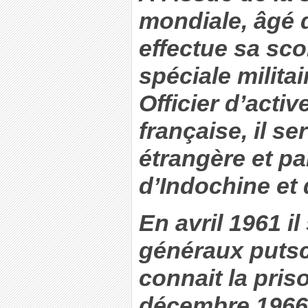
mondiale, âgé de
effectue sa scol
spéciale militai
Officier d’activ
française, il se
étrangère et pa
d’Indochine et 
En avril 1961 il
généraux putsc
connait la pris
décembre 1966, 