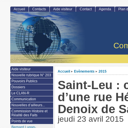
Accueil
Contacts
Aide visiteur
Contact
Agenda
Plan d
Com
Aide visiteur
Accueil
Evènements
2015
>
>
Nouvelle rubrique N° 203
Saint-Leu : 
Pouvoirs Publics
Dossiers
d’une rue Hé
Le CLAN-R
Communication
Denoix de S
Nouvelles d’ailleurs...
Commission Histoire et
Réalité des Faits
jeudi 23 avril 2015
Points de vue
Bernard Lugan-