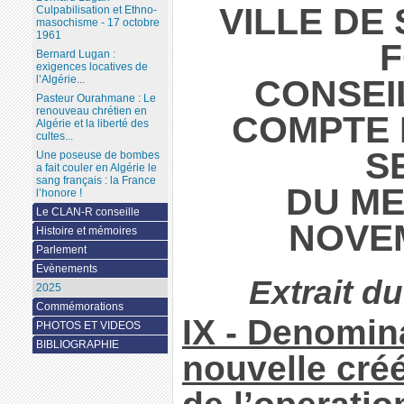
VILLE DE 
Culpabilisation et Ethno-
masochisme - 17 octobre
1961
Bernard Lugan :
exigences locatives de
CONSEI
l’Algérie...
Pasteur Ourahmane : Le
renouveau chrétien en
COMPTE 
Algérie et la liberté des
cultes...
S
Une poseuse de bombes
a fait couler en Algérie le
sang français : la France
DU ME
l’honore !
Le CLAN-R conseille
NOVE
Histoire et mémoires
Parlement
Evènements
Extrait d
2025
Commémorations
IX - Denomina
PHOTOS ET VIDEOS
BIBLIOGRAPHIE
nouvelle cré
de l’operati