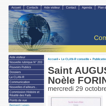
Accueil
Contacts
Aide visiteur
Contact
Agenda
Plan d
Com
Aide visiteur
Accueil
Le CLAN-R conseille
Publicati
>
>
Nouvelle rubrique N° 203
Saint AUGUS
Pouvoirs Publics
Dossiers
Noèle FORI
Le CLAN-R
Communication
mercredi 29 octobr
Nouvelles d’ailleurs...
Commission Histoire et
Réalité des Faits
Points de vue
Bernard Lugan-