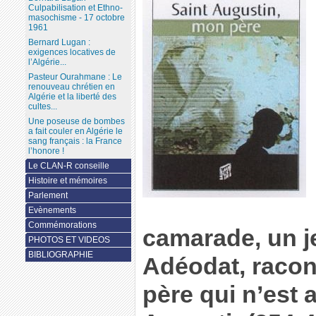
Culpabilisation et Ethno-
masochisme - 17 octobre
1961
Bernard Lugan :
exigences locatives de
l’Algérie...
Pasteur Ourahmane : Le
renouveau chrétien en
Algérie et la liberté des
cultes...
Une poseuse de bombes
a fait couler en Algérie le
sang français : la France
l’honore !
Le CLAN-R conseille
Histoire et mémoires
Parlement
Evènements
Commémorations
camarade, un 
PHOTOS ET VIDEOS
BIBLIOGRAPHIE
Adéodat, racont
père qui n’est 