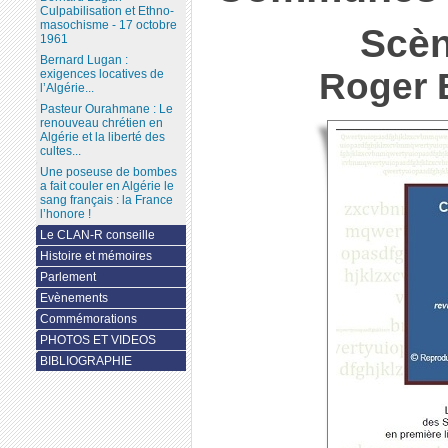
Culpabilisation et Ethno-
masochisme - 17 octobre
Scèn
1961
Bernard Lugan :
Roger 
exigences locatives de
l’Algérie...
Pasteur Ourahmane : Le
renouveau chrétien en
Algérie et la liberté des
cultes...
Une poseuse de bombes
a fait couler en Algérie le
sang français : la France
l’honore !
Le CLAN-R conseille
Histoire et mémoires
Parlement
Evènements
Commémorations
PHOTOS ET VIDEOS
BIBLIOGRAPHIE