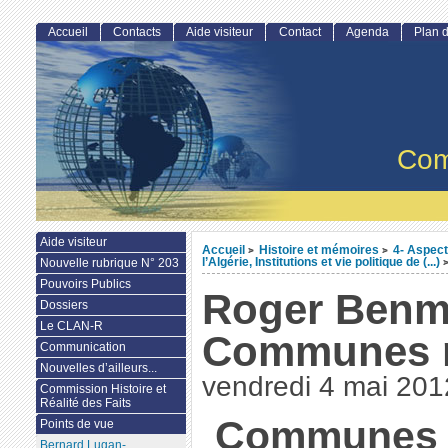
Accueil
Contacts
Aide visiteur
Contact
Agenda
Plan d
Com
Aide visiteur
Accueil
Histoire et mémoires
4- Aspect
>
>
l’Algérie, Institutions et vie politique de (...)
Nouvelle rubrique N° 203
Pouvoirs Publics
Roger Benm
Dossiers
Le CLAN-R
Communes m
Communication
Nouvelles d’ailleurs...
vendredi 4 mai 201
Commission Histoire et
Réalité des Faits
Communes m
Points de vue
Bernard Lugan-