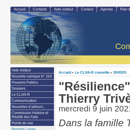
Accueil
Contacts
Aide visiteur
Contact
Agenda
Plan d
Com
Aide visiteur
Accueil
Le CLAN-R conseille
DIVERS
>
>
Nouvelle rubrique N° 203
"Résilience
Pouvoirs Publics
Dossiers
Thierry Triv
Le CLAN-R
Communication
mercredi 9 juin 202
Nouvelles d’ailleurs...
Commission Histoire et
Réalité des Faits
Dans la famille 
Points de vue
Bernard Lugan-