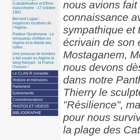
nous avions fait
Culpabilisation et Ethno-
masochisme - 17 octobre
1961
connaissance av
Bernard Lugan :
exigences locatives de
sympathique et 
l’Algérie...
Pasteur Ourahmane : Le
renouveau chrétien en
écrivain de son é
Algérie et la liberté des
cultes...
Mostaganem, Mou
Une poseuse de bombes
a fait couler en Algérie le
sang français : la France
nous devons dès 
l’honore !
Le CLAN-R conseille
dans notre Panth
Histoire et mémoires
Parlement
Thierry le sculp
Evènements
Commémorations
"Résilience", ma
PHOTOS ET VIDEOS
BIBLIOGRAPHIE
pour nous survi
la plage des Cat