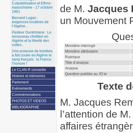
Culpabilisation et Ethno-
de M.
Jacques 
masochisme - 17 octobre
1961
un Mouvement Po
Bernard Lugan :
exigences locatives de
l’Algérie...
Pasteur Ourahmane : Le
Ques
renouveau chrétien en
Algérie et la liberté des
cultes...
Ministère interrogé
Une poseuse de bombes
Ministère attributaire
a fait couler en Algérie le
Rubrique
sang français : la France
Tête d’analyse
:
l’honore !
Analyse
:
Le CLAN-R conseille
Question publiée au JO le
Histoire et mémoires
Parlement
Texte d
Evènements
Commémorations
M. Jacques Remi
PHOTOS ET VIDEOS
BIBLIOGRAPHIE
l’attention de M.
affaires étrang