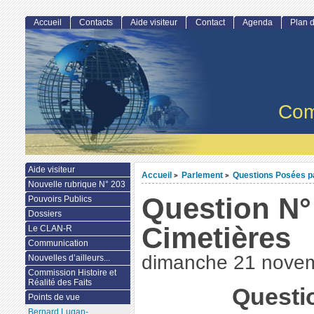
Accueil
Contacts
Aide visiteur
Contact
Agenda
Plan d
Com
Aide visiteur
Accueil
Parlement
Questions Posées par
>
>
Nouvelle rubrique N° 203
Question N° 
Pouvoirs Publics
Dossiers
Cimetières
Le CLAN-R
Communication
dimanche 21 nove
Nouvelles d’ailleurs...
Commission Histoire et
Réalité des Faits
Questi
Points de vue
Bernard Lugan-