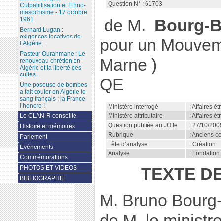
Question N° : 61703
Culpabilisation et Ethno-
masochisme - 17 octobre
1961
de M.
Bourg-B
Bernard Lugan :
exigences locatives de
pour un Mouveme
l’Algérie...
Pasteur Ourahmane : Le
Marne )
renouveau chrétien en
Algérie et la liberté des
cultes...
QE
Une poseuse de bombes
a fait couler en Algérie le
sang français : la France
l’honore !
Ministère interrogé
: Affaires 
Ministère attributaire
: Affaires 
Le CLAN-R conseille
Question publiée au JO le
: 27/10/200
Histoire et mémoires
Rubrique
: Anciens co
Parlement
Tête d’analyse
: Création
Evènements
Analyse
: Fondation 
Commémorations
PHOTOS ET VIDEOS
TEXTE D
BIBLIOGRAPHIE
M. Bruno Bourg-B
de M. le ministre