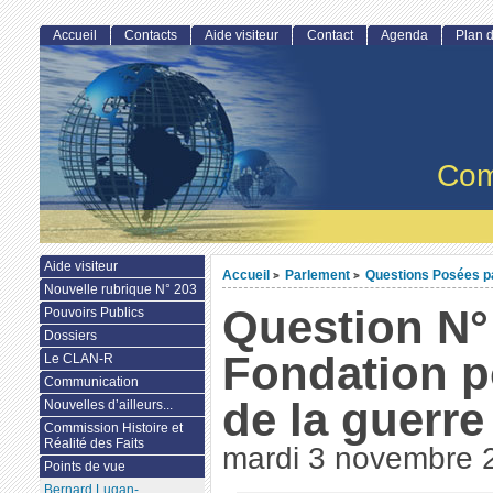
Accueil
Contacts
Aide visiteur
Contact
Agenda
Plan d
Com
Aide visiteur
Accueil
Parlement
Questions Posées par
>
>
Nouvelle rubrique N° 203
Question N° 
Pouvoirs Publics
Dossiers
Fondation p
Le CLAN-R
Communication
de la guerre
Nouvelles d’ailleurs...
Commission Histoire et
Réalité des Faits
mardi 3 novembre 
Points de vue
Bernard Lugan-