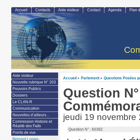
Accueil
Contacts
Aide visiteur
Contact
Agenda
Plan d
Com
Aide visiteur
Accueil
Parlement
Questions Posées par
>
>
Nouvelle rubrique N° 203
Question N° 
Pouvoirs Publics
Dossiers
Commémora
Le CLAN-R
Communication
jeudi 19 novembre
Nouvelles d’ailleurs...
Commission Histoire et
Réalité des Faits
Question N° : 60382
Points de vue
Bernard Lugan-