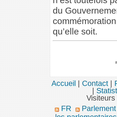
n’est toutefois p
du Gouvernemen
commémoration e
qu’elle soit.
Accueil
|
Contact
|
|
Statis
Visiteurs
FR
Parlemen
les parlementaires,