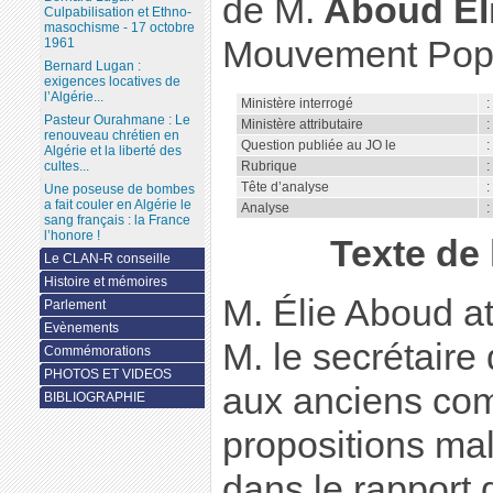
de M.
Aboud Él
Culpabilisation et Ethno-
masochisme - 17 octobre
Mouvement Popul
1961
Bernard Lugan :
exigences locatives de
l’Algérie...
Ministère interrogé
:
Pasteur Ourahmane : Le
Ministère attributaire
:
renouveau chrétien en
Question publiée au JO le
:
Algérie et la liberté des
Rubrique
:
cultes...
Tête d’analyse
:
Une poseuse de bombes
a fait couler en Algérie le
Analyse
:
sang français : la France
l’honore !
Texte de
Le CLAN-R conseille
Histoire et mémoires
M. Élie Aboud att
Parlement
Evènements
M. le secrétaire 
Commémorations
PHOTOS ET VIDEOS
aux anciens com
BIBLIOGRAPHIE
propositions ma
dans le rapport 