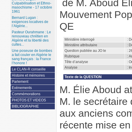
de M. Aboud Éli
Culpabilisation et Ethno-
masochisme - 17 octobre
Mouvement Popul
1961
Bernard Lugan :
exigences locatives de
QE
l’Algérie...
Pasteur Ourahmane : Le
renouveau chrétien en
Ministère interrogé
: D
Algérie et la liberté des
cultes...
Ministère attributaire
: D
Question publiée au JO le
: 2
Une poseuse de bombes
a fait couler en Algérie le
Rubrique
: A
sang français : la France
Tête d’analyse
: O
l’honore !
Analyse
: I
Le CLAN-R conseille
Histoire et mémoires
Texte de la QUESTION
Parlement
M. Élie Aboud att
Evènements
Commémorations
M. le secrétaire 
PHOTOS ET VIDEOS
BIBLIOGRAPHIE
aux anciens com
récente mise en 