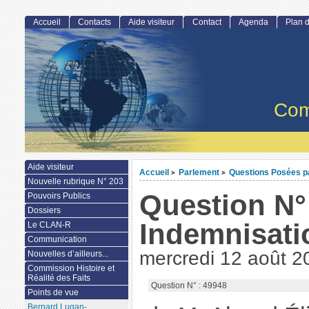
Accueil
Contacts
Aide visiteur
Contact
Agenda
Plan d
Com
Aide visiteur
Accueil
Parlement
Questions Posées par
>
>
Nouvelle rubrique N° 203
Question N° 
Pouvoirs Publics
Dossiers
Indemnisati
Le CLAN-R
Communication
mercredi 12 août 2
Nouvelles d’ailleurs...
Commission Histoire et
Réalité des Faits
Question N° : 49948
Points de vue
Bernard Lugan-