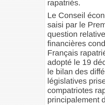
rapatriés.
Le Conseil écon
saisi par le Pre
question relativ
financières cond
Français rapatri
adopté le 19 dé
le bilan des dif
législatives pri
compatriotes rap
principalement d