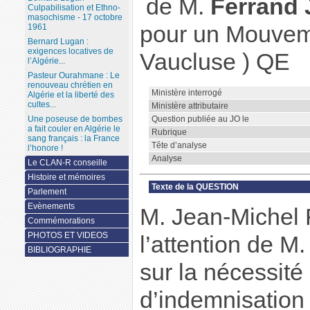
de M.
Ferrand 
Culpabilisation et Ethno-
masochisme - 17 octobre
pour un Mouveme
1961
Bernard Lugan :
exigences locatives de
Vaucluse ) QE
l’Algérie...
Pasteur Ourahmane : Le
renouveau chrétien en
Ministère interrogé
Algérie et la liberté des
cultes...
Ministère attributaire
Question publiée au JO le
Une poseuse de bombes
a fait couler en Algérie le
Rubrique
sang français : la France
Tête d’analyse
l’honore !
Analyse
Le CLAN-R conseille
Histoire et mémoires
Texte de la QUESTION
Parlement
Evènements
M. Jean-Michel F
Commémorations
PHOTOS ET VIDEOS
l’attention de M.
BIBLIOGRAPHIE
sur la nécessité
d’indemnisation 