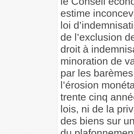
le Conseil écono
estime inconcev
loi d’indemnisat
de l’exclusion d
droit à indemnisa
minoration de va
par les barèmes 
l’érosion monéta
trente cinq ann
lois, ni de la pr
des biens sur un
du plafonnement