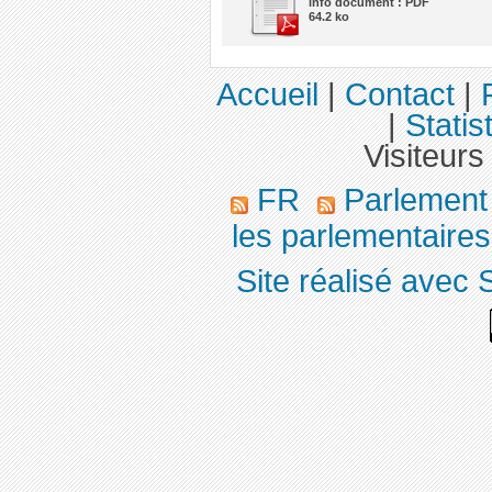
info document : PDF
64.2 ko
Accueil
|
Contact
|
|
Statis
Visiteurs
FR
Parlemen
les parlementaires,
Site réalisé avec 