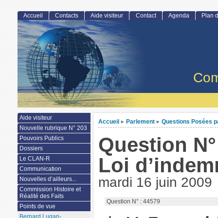
Accueil
Contacts
Aide visiteur
Contact
Agenda
Plan d
Com
Aide visiteur
Accueil
Parlement
Questions Posées par
>
>
Nouvelle rubrique N° 203
Question N° 
Pouvoirs Publics
Dossiers
Loi d’indem
Le CLAN-R
Communication
mardi 16 juin 2009
Nouvelles d’ailleurs...
Commission Histoire et
Réalité des Faits
Question N° : 44579
Points de vue
Bernard Lugan-