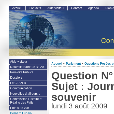
Accueil
Contacts
Aide visiteur
Contact
Agenda
Plan d
Com
Aide visiteur
Accueil
Parlement
Questions Posées par
>
>
Nouvelle rubrique N° 203
Question N°
Pouvoirs Publics
Dossiers
Sujet : Jour
Le CLAN-R
Communication
souvenir
Nouvelles d’ailleurs...
Commission Histoire et
Réalité des Faits
lundi 3 août 2009
Points de vue
Bernard Lugan-