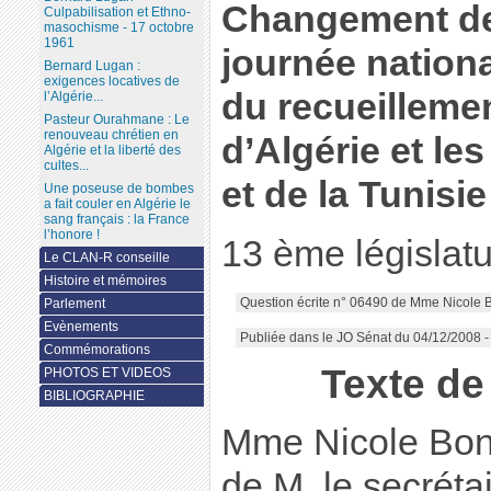
Changement de 
Culpabilisation et Ethno-
masochisme - 17 octobre
1961
journée nation
Bernard Lugan :
exigences locatives de
du recueillemen
l’Algérie...
Pasteur Ourahmane : Le
renouveau chrétien en
d’Algérie et l
Algérie et la liberté des
cultes...
et de la Tunisie
Une poseuse de bombes
a fait couler en Algérie le
sang français : la France
l’honore !
13 ème législat
Le CLAN-R conseille
Histoire et mémoires
Question écrite n° 06490 de Mme Nicole 
Parlement
Evènements
Publiée dans le JO Sénat du 04/12/2008 
Commémorations
Texte d
PHOTOS ET VIDEOS
BIBLIOGRAPHIE
Mme Nicole Bonne
de M. le secréta