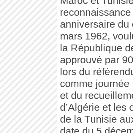
Maroc et Tunisie
reconnaissance o
anniversaire du 
mars 1962, voulu
la République d
approuvé par 90
lors du référend
comme journée n
et du recueillem
d’Algérie et les
de la Tunisie aux
date du 5 décem