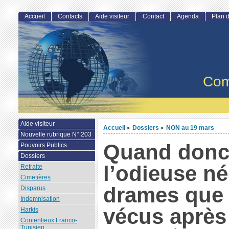
Accueil
Contacts
Aide visiteur
Contact
Agenda
Plan d
Com
Aide visiteur
Accueil
Dossiers
NON au 19 mars
>
>
Nouvelle rubrique N° 203
Quand donc
Pouvoirs Publics
Dossiers
l’odieuse n
Retraite
Cimetières
drames que
Disparus
Indemnisation
vécus après
Harkis
Contentieux Franco-
Tunisien