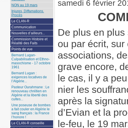
samedi 6 février 2
NON au 19 mars
Injures, Diffamations.
COM
Procès
Le CLAN-R
Communication
De plus en plus
Nouvelles d’ailleurs...
Commission Histoire et
ou par écrit, sur
Réalité des Faits
Points de vue
associations, de
Bernard Lugan-
Culpabilisation et Ethno-
masochisme - 17 octobre
grave encore, d
1961
Bernard Lugan :
le cas, il y a pe
exigences locatives de
l’Algérie...
nier les souffra
Pasteur Ourahmane : Le
renouveau chrétien en
Algérie et la liberté des
après la signat
cultes...
Une poseuse de bombes
d’Evian et la pr
a fait couler en Algérie le
sang français : la France
l’honore !
le-feu, le 19 ma
Le CLAN-R conseille