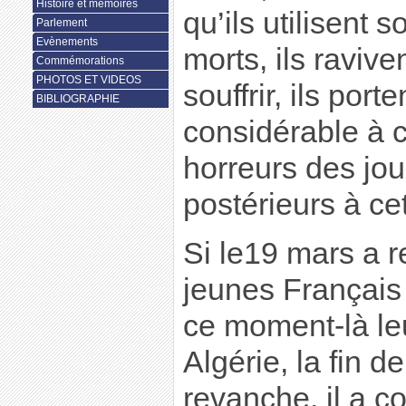
Histoire et mémoires
qu’ils utilisent 
Parlement
Evènements
morts, ils raviven
Commémorations
PHOTOS ET VIDEOS
souffrir, ils port
BIBLIOGRAPHIE
considérable à c
horreurs des jou
postérieurs à ce
Si le19 mars a r
jeunes Français
ce moment-là leu
Algérie, la fin 
revanche, il a c