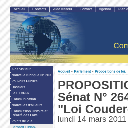
Accueil
Contacts
Aide visiteur
Contact
Agenda
Plan d
Com
Aide visiteur
Accueil
Parlement
Propositions de loi.
>
>
Nouvelle rubrique N° 203
PROPOSITIO
Pouvoirs Publics
Dossiers
Sénat N° 264
Le CLAN-R
Communication
"Loi Couder
Nouvelles d’ailleurs...
Commission Histoire et
Réalité des Faits
lundi 14 mars 2011
Points de vue
Bernard Lugan-