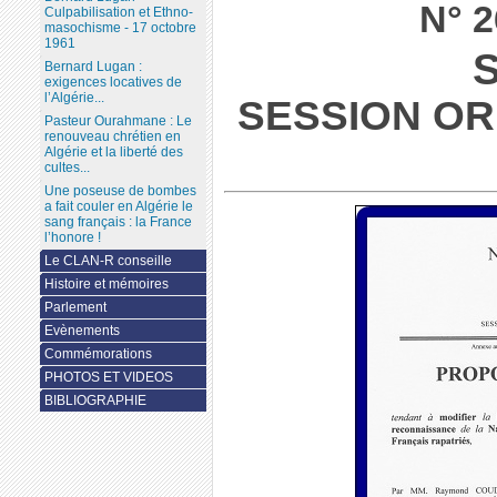
N° 2
Culpabilisation et Ethno-
masochisme - 17 octobre
1961
Bernard Lugan :
exigences locatives de
l’Algérie...
SESSION ORD
Pasteur Ourahmane : Le
renouveau chrétien en
Algérie et la liberté des
cultes...
Une poseuse de bombes
a fait couler en Algérie le
sang français : la France
l’honore !
Le CLAN-R conseille
Histoire et mémoires
Parlement
Evènements
Commémorations
PHOTOS ET VIDEOS
BIBLIOGRAPHIE