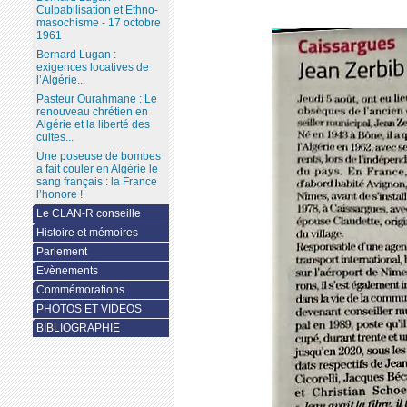
Culpabilisation et Ethno-
masochisme - 17 octobre
1961
Bernard Lugan :
exigences locatives de
l’Algérie...
Pasteur Ourahmane : Le
renouveau chrétien en
Algérie et la liberté des
cultes...
Une poseuse de bombes
a fait couler en Algérie le
sang français : la France
l’honore !
Le CLAN-R conseille
Histoire et mémoires
Parlement
Evènements
Commémorations
PHOTOS ET VIDEOS
BIBLIOGRAPHIE