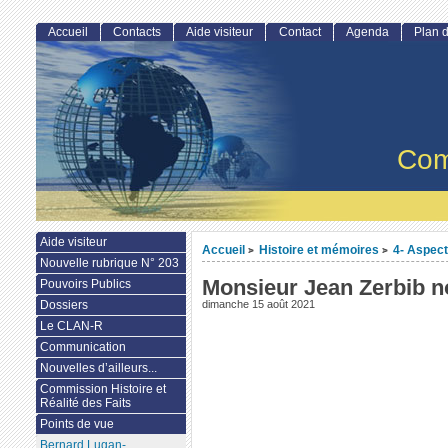
Accueil
Contacts
Aide visiteur
Contact
Agenda
Plan d
Com
Aide visiteur
Accueil
Histoire et mémoires
4- Aspect
>
>
Nouvelle rubrique N° 203
Monsieur Jean Zerbib no
Pouvoirs Publics
Dossiers
dimanche 15 août 2021
Le CLAN-R
Communication
Nouvelles d’ailleurs...
Commission Histoire et
Réalité des Faits
Points de vue
Bernard Lugan-