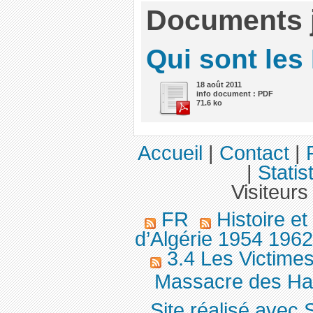
Documents j
Qui sont les
18 août 2011
info document : PDF
71.6 ko
Accueil
|
Contact
|
|
Statis
Visiteurs
FR
Histoire e
d’Algérie 1954 196
3.4 Les Victimes
Massacre des Hark
Site réalisé avec 