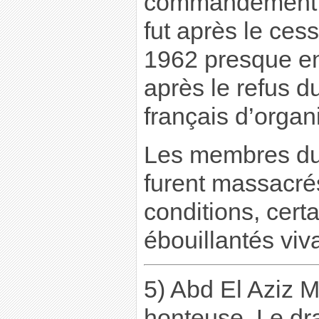
commandement de
fut après le ces
1962 presque en
après le refus 
français d’organ
Les membres d
furent massacré
conditions, certa
ébouillantés viv
5) Abd El Aziz M
honteuse. Le dr