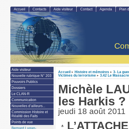
Accueil
Contacts
Aide visiteur
Contact
Agenda
Plan d
Com
Aide visiteur
Accueil
Histoire et mémoires
3- La gue
>
>
Victimes du terrorisme
3.42 Le Massacre 
Nouvelle rubrique N° 203
>
Pouvoirs Publics
Michèle LAU
Dossiers
Le CLAN-R
les Harkis ?
Communication
Nouvelles d’ailleurs...
jeudi 18 août 2011
Commission Histoire et
Réalité des Faits
L’ATTACH
Points de vue
Bernard Lugan-