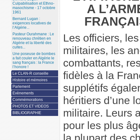
Culpabilisation et Ethno-
A L’ARM
masochisme - 17 octobre
1961
FRANÇAI
Bernard Lugan :
exigences locatives de
l’Algérie...
Pasteur Ourahmane : Le
Les officiers, les
renouveau chrétien en
Algérie et la liberté des
militaires, les a
cultes...
Une poseuse de bombes
a fait couler en Algérie le
combattants, re
sang français : la France
l’honore !
fidèles à la Fran
Le CLAN-R conseille
Histoire et mémoires
supplétifs égale
Parlement
Evènements
héritiers d’une l
Commémorations
PHOTOS ET VIDEOS
militaire. Leur
BIBLIOGRAPHIE
pour les plus âg
la plupart des c