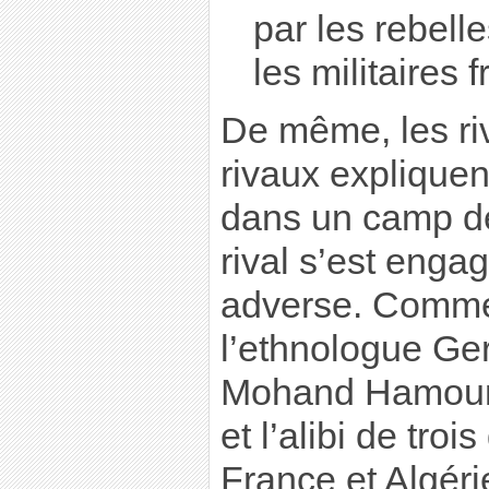
par les rebelle
les militaires 
De même, les riv
rivaux explique
dans un camp dè
rival s’est eng
adverse. Comme 
l’ethnologue Ger
Mohand Hamoumo
et l’alibi de troi
France et Algéri