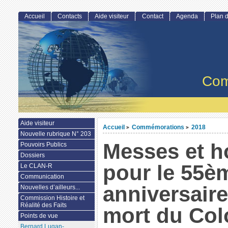
Accueil
Contacts
Aide visiteur
Contact
Agenda
Plan d
Com
Aide visiteur
Accueil
Commémorations
2018
>
>
Nouvelle rubrique N° 203
Messes et 
Pouvoirs Publics
Dossiers
pour le 55è
Le CLAN-R
Communication
anniversaire
Nouvelles d’ailleurs...
Commission Histoire et
Réalité des Faits
mort du Col
Points de vue
Bernard Lugan-