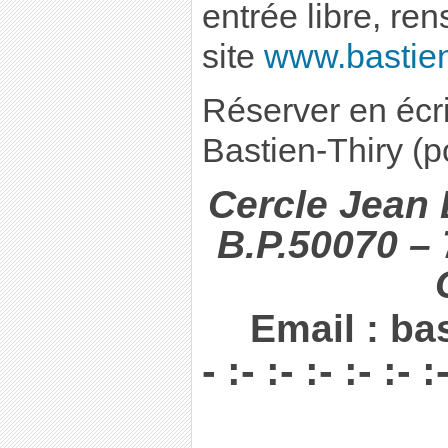
entrée libre, re
site
www.bastien-
Réserver en écr
Bastien-Thiry (p
Cercle Jean
B.P.50070 – 
Email : b
- :- :- :- :- :- :