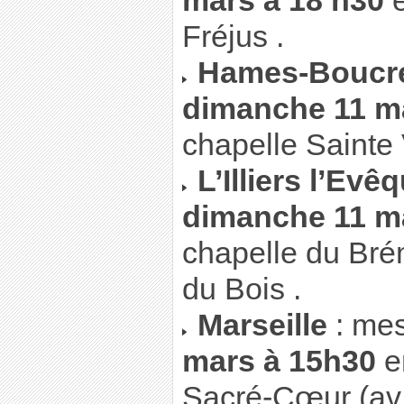
mars à 18 h30
e
Fréjus .
Hames-Boucre
dimanche 11 m
chapelle Sainte V
L’Illiers l’Evê
dimanche 11 m
chapelle du Brém
du Bois .
Marseille
: me
mars à 15h30
en
Sacré-Cœur (av.