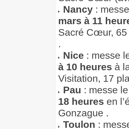
Nancy
: messe
mars à 11 heur
Sacré Cœur, 65 
.
Nice
: messe l
à 10 heures
à l
Visitation, 17 pl
Pau
: messe l
18 heures
en l’
Gonzague .
Toulon
: mess