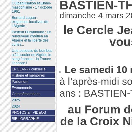
BASTIEN-T
Culpabilisation et Ethno-
masochisme - 17 octobre
1961
dimanche 4 mars 2
Bernard Lugan :
exigences locatives de
le Cercle J
l’Algérie...
Pasteur Ourahmane : Le
renouveau chrétien en
vous
Algérie et la liberté des
cultes...
Une poseuse de bombes
a fait couler en Algérie le
sang français : la France
l’honore !
Le samedi 10 
Le CLAN-R conseille
Histoire et mémoires
à l’après-midi so
Parlement
Evènements
ans : BASTIEN
Commémorations
2025
au Forum de
2024
PHOTOS ET VIDEOS
de la Croix N
BIBLIOGRAPHIE