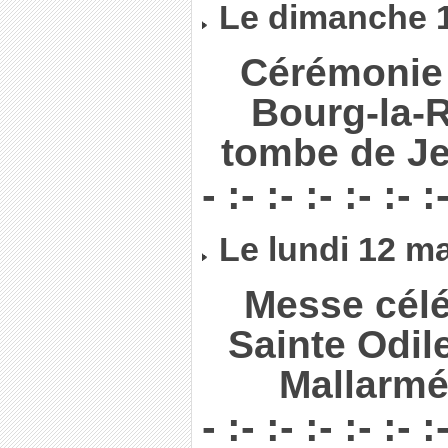
Le dimanche 
Cérémonie 
Bourg-la-R
tombe de Je
- :- :- :- :- :- :
Le lundi 12 m
Messe célé
Sainte Odil
Mallarmé
- :- :- :- :- :- :