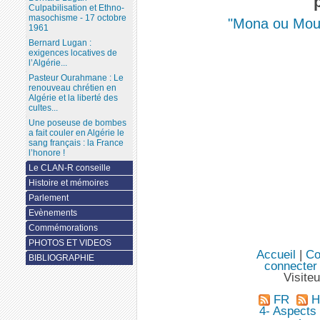
Culpabilisation et Ethno-
masochisme - 17 octobre
"Mona ou Mou
1961
Bernard Lugan :
exigences locatives de
l’Algérie...
Pasteur Ourahmane : Le
renouveau chrétien en
Algérie et la liberté des
cultes...
Une poseuse de bombes
a fait couler en Algérie le
sang français : la France
l’honore !
Le CLAN-R conseille
Histoire et mémoires
Parlement
Evènements
Commémorations
PHOTOS ET VIDEOS
Accueil
|
Co
BIBLIOGRAPHIE
connecter
Visite
FR
Hi
4- Aspects 