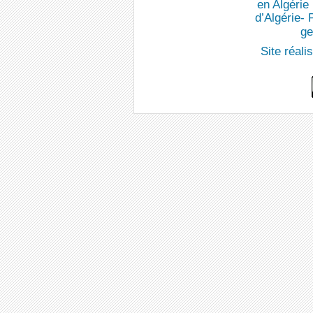
en Algérie
d’Algérie-
ge
Site réal