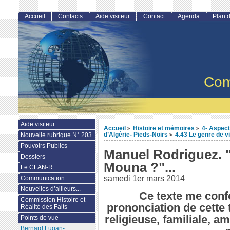
Accueil
Contacts
Aide visiteur
Contact
Agenda
Plan d
Com
Aide visiteur
Accueil
Histoire et mémoires
4- Aspect
>
>
d’Algérie- Pieds-Noirs
4.43 Le genre de v
Nouvelle rubrique N° 203
>
Pouvoirs Publics
Manuel Rodriguez.
Dossiers
Mouna ?"...
Le CLAN-R
samedi 1er mars 2014
Communication
Nouvelles d’ailleurs...
Ce texte me conf
Commission Histoire et
prononciation de cette 
Réalité des Faits
religieuse, familiale, a
Points de vue
Bernard Lugan-