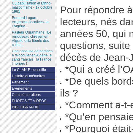
Culpabilisation et Ethno-
Pour répondre 
masochisme - 17 octobre
1961
Bernard Lugan :
lecteurs, nés da
exigences locatives de
l’Algérie...
années 50, qui 
Pasteur Ourahmane : Le
renouveau chrétien en
Algérie et la liberté des
questions, suite 
cultes...
Une poseuse de bombes
décès de Jean-J
a fait couler en Algérie le
sang français : la France
l’honore !
*Qui a créé l’
Le CLAN-R conseille
Histoire et mémoires
*De quels bords
Parlement
Evènements
ils ?
Commémorations
PHOTOS ET VIDEOS
*Comment a-t-el
BIBLIOGRAPHIE
*Qu’en pensaien
*Pourquoi étai