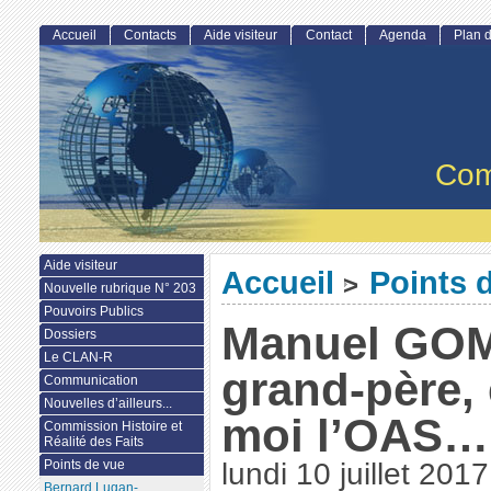
Accueil
Contacts
Aide visiteur
Contact
Agenda
Plan d
Com
Aide visiteur
Accueil
Points 
>
Nouvelle rubrique N° 203
Pouvoirs Publics
Manuel GOM
Dossiers
Le CLAN-R
grand-père, 
Communication
Nouvelles d’ailleurs...
moi l’OAS…
Commission Histoire et
Réalité des Faits
Points de vue
lundi 10 juillet 2017
Bernard Lugan-