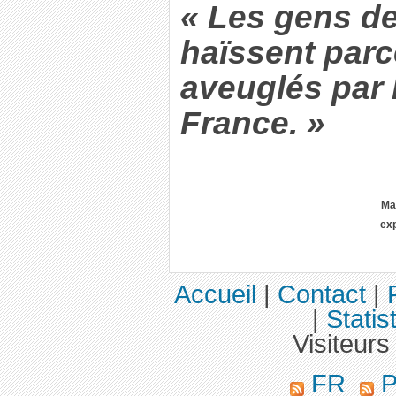
« Les gens d
haïssent parc
aveuglés par 
France. »
Ma
ex
Accueil
|
Contact
|
|
Statis
Visiteurs
FR
P