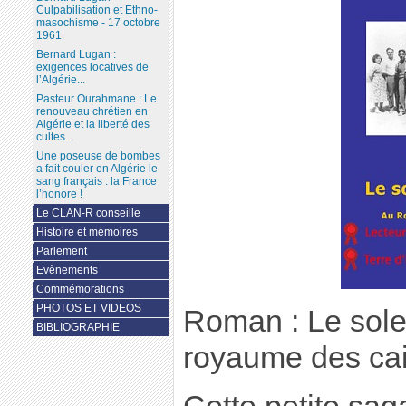
Culpabilisation et Ethno-
masochisme - 17 octobre
1961
Bernard Lugan :
exigences locatives de
l’Algérie...
Pasteur Ourahmane : Le
renouveau chrétien en
Algérie et la liberté des
cultes...
Une poseuse de bombes
a fait couler en Algérie le
sang français : la France
l’honore !
Le CLAN-R conseille
Histoire et mémoires
Parlement
Evènements
Commémorations
PHOTOS ET VIDEOS
Roman : Le solei
BIBLIOGRAPHIE
royaume des cai