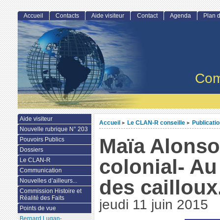
Accueil
Contacts
Aide visiteur
Contact
Agenda
Plan d
Com
Aide visiteur
Accueil
Le CLAN-R conseille
Publicati
>
>
Nouvelle rubrique N° 203
Maïa Alonso-
Pouvoirs Publics
Dossiers
colonial- A
Le CLAN-R
Communication
des cailloux
Nouvelles d’ailleurs...
Commission Histoire et
Réalité des Faits
jeudi 11 juin 2015
Points de vue
Bernard Lugan-