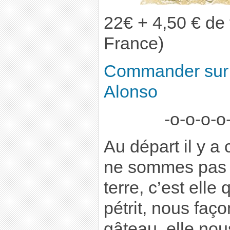
22€ + 4,50 € de f
France)
Commander sur l
Alonso
-o-o-o-o
Au départ il y a
ne sommes pas p
terre, c’est elle
pétrit, nous faço
gâteau, elle no