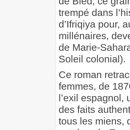
de Bled, ce grai
trempé dans l’his
d’Ifriqiya pour, 
millénaires, dev
de Marie-Sahara
Soleil colonial).
Ce roman retrac
femmes, de 1870
l’exil espagnol, 
des faits authent
tous les miens, q