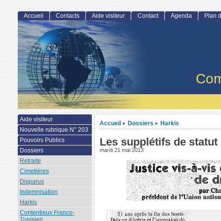
Accueil
Contacts
Aide visiteur
Contact
Agenda
Plan d
Com
Aide visiteur
Accueil
Dossiers
Harkis
>
>
Nouvelle rubrique N° 203
Les supplétifs de statu
Pouvoirs Publics
Dossiers
mardi 21 mai 2013
Retraite
Cimetières
Disparus
Indemnisation
Harkis
Contentieux Franco-
Tunisien