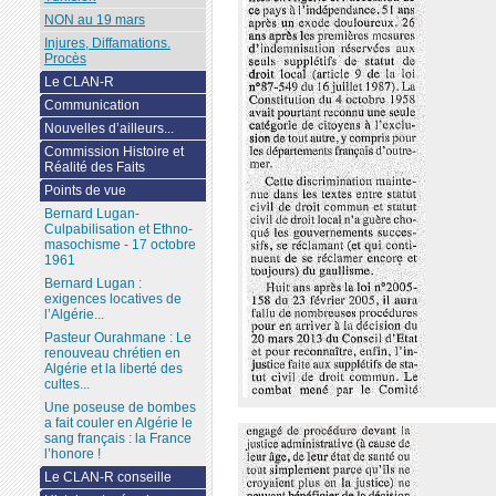
NON au 19 mars
Injures, Diffamations.
Procès
Le CLAN-R
Communication
Nouvelles d’ailleurs...
Commission Histoire et
Réalité des Faits
Points de vue
Bernard Lugan-
Culpabilisation et Ethno-
masochisme - 17 octobre
1961
Bernard Lugan :
exigences locatives de
l’Algérie...
Pasteur Ourahmane : Le
renouveau chrétien en
Algérie et la liberté des
cultes...
Une poseuse de bombes
a fait couler en Algérie le
sang français : la France
l’honore !
Le CLAN-R conseille