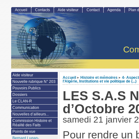
Accueil
Contacts
Aide visiteur
Contact
Agenda
Plan d
Com
Aide visiteur
Accueil
Histoire et mémoires
4- Aspect
>
>
l’Algérie, Institutions et vie politique de (...)
Nouvelle rubrique N° 203
Pouvoirs Publics
LES S.A.S N
Dossiers
Le CLAN-R
d’Octobre 2
Communication
Nouvelles d’ailleurs...
samedi 21 janvier 
Commission Histoire et
Réalité des Faits
Pour rendre un 
Points de vue
Bernard Lugan-