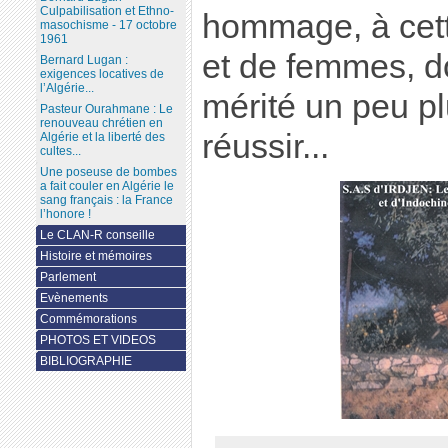
Culpabilisation et Ethno-
hommage, à cet
masochisme - 17 octobre
1961
et de femmes, do
Bernard Lugan :
exigences locatives de
l’Algérie...
mérité un peu p
Pasteur Ourahmane : Le
renouveau chrétien en
réussir...
Algérie et la liberté des
cultes...
Une poseuse de bombes
a fait couler en Algérie le
sang français : la France
l’honore !
Le CLAN-R conseille
Histoire et mémoires
Parlement
Evènements
Commémorations
PHOTOS ET VIDEOS
BIBLIOGRAPHIE