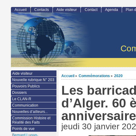
Accueil
Contacts
Aide visiteur
Contact
Agenda
Plan d
Com
Aide visiteur
Accueil
Commémorations
2020
>
>
Nouvelle rubrique N° 203
Les barrica
Pouvoirs Publics
Dossiers
d’Alger. 60
Le CLAN-R
Communication
anniversair
Nouvelles d’ailleurs...
Commission Histoire et
Réalité des Faits
jeudi 30 janvier 20
Points de vue
Bernard Lugan-