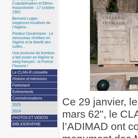
Culpabilisation et Ethno-
masochisme - 17 octobre
1961
Bernard Lugan :
exigences locatives de
l’Algérie...
Pasteur Ourahmane : Le
renouveau chrétien en
Algérie et la liberté des
cultes...
Une poseuse de bombes
a fait couler en Algérie le
sang français : la France
l’honore !
Le CLAN-R conseille
Histoire et mémoires
Parlement
Evènements
Ce 29 janvier, l
Commémorations
2025
mars 62", le CL
2024
PHOTOS ET VIDEOS
l’ADIMAD ont 
BIBLIOGRAPHIE