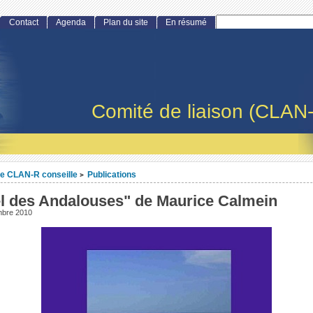
Contact
Agenda
Plan du site
En résumé
Comité de liaison (CLAN
e CLAN-R conseille
Publications
>
el des Andalouses" de Maurice Calmein
mbre 2010