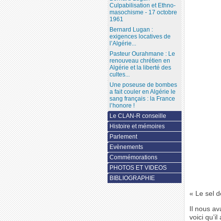
Culpabilisation et Ethno-
masochisme - 17 octobre
1961
Bernard Lugan :
exigences locatives de
l’Algérie...
Pasteur Ourahmane : Le
renouveau chrétien en
Algérie et la liberté des
cultes...
Une poseuse de bombes
a fait couler en Algérie le
sang français : la France
l’honore !
Le CLAN-R conseille
Histoire et mémoires
Parlement
Evènements
Commémorations
PHOTOS ET VIDEOS
BIBLIOGRAPHIE
« Le sel 
Il nous a
voici qu’i