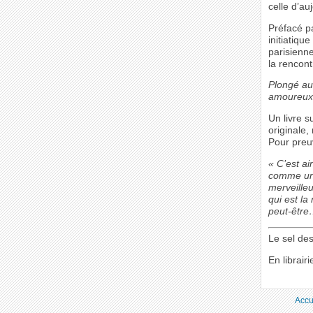
celle d’auj
Préfacé pa
initiatiqu
parisienne
la rencont
Plongé au
amoureux 
Un livre s
originale,
Pour preuv
« C’est ai
comme un c
merveilleu
qui est la
peut-être
Le sel des
En librai
Accu