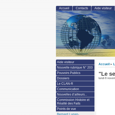
Accueil
Contacts
Aide visiteur
Aide visiteur
Accueil
L
>
Nouvelle rubrique N° 203
"Le s
Pouvoirs Publics
Dossiers
lundi 8 nove
Le CLAN-R
Communication
Nouvelles d’ailleurs...
Commission Histoire et
Réalité des Faits
Points de vue
Bernard Lugan-