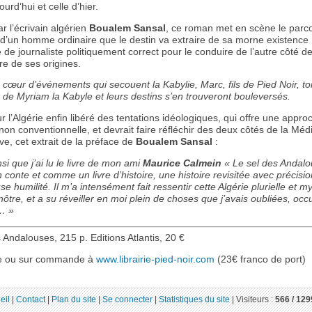
ourd’hui et celle d’hier.
r l’écrivain algérien
Boualem Sansal
, ce roman met en scène le parc
e d’un homme ordinaire que le destin va extraire de sa morne existence
 de journaliste politiquement correct pour le conduire de l’autre côté de
re de ses origines.
 cœur d’événements qui secouent la Kabylie, Marc, fils de Pied Noir, t
de Myriam la Kabyle et leurs destins s’en trouveront bouleversés.
ur l’Algérie enfin libéré des tentations idéologiques, qui offre une appro
 non conventionnelle, et devrait faire réfléchir des deux côtés de la Méd
e, cet extrait de la préface de
Boualem Sansal
:
nsi que j’ai lu le livre de mon ami
Maurice Calmein
« Le sel des Andalo
onte et comme un livre d’histoire, une histoire revisitée avec précisio
se humilité. Il m’a intensément fait ressentir cette Algérie plurielle et m
 nôtre, et a su réveiller en moi plein de choses que j’avais oubliées, occ
… »
 Andalouses, 215 p. Editions Atlantis, 20 €
rie ou sur commande à
www.librairie-pied-noir.com
(23€ franco de port)
eil
|
Contact
|
Plan du site
|
Se connecter
|
Statistiques du site
|
Visiteurs :
566 /
129