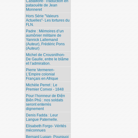
Castafiore- Traduction en
pataouète de Jean
Monneret
Hors Série "Valeurs
Actuelles"- Les tortures du
FLN.
Padre : Mémoires d’un
aumônier militaire de
Yannick Lallemand
(Auteur), Frédéric Pons
(Auteur)
Michel de Crousnilhon-
De Gaulle, entre le blâme
et l’admiration.
Pierre Vermeren-
L’Empire colonial
Français en Afrique
Michèle Perret : Le
Premier Convoi - 1848
Pour l’honneur de Ðiện
Biên Phủ : nos soldats
seront enterrés
dignement
Denis Fadda : Leur
Langue Paternelle.
Elisabeth Forgo- Vérités
méconnues
Bernard Lugan- Pourquoi