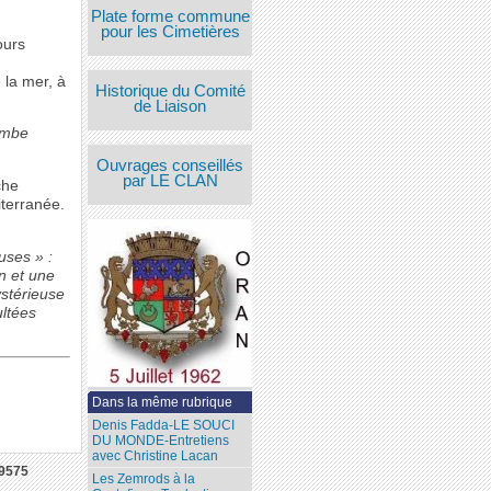
Plate forme commune
pour les Cimetières
ours
 la mer, à
Historique du Comité
de Liaison
ombe
Ouvrages conseillés
par LE CLAN
che
iterranée.
uses » :
n et une
ystérieuse
ultées
Dans la même rubrique
Denis Fadda-LE SOUCI
DU MONDE-Entretiens
avec Christine Lacan
9575
Les Zemrods à la