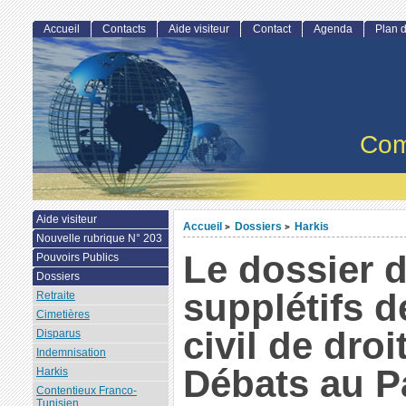
Accueil
Contacts
Aide visiteur
Contact
Agenda
Plan d
Com
Aide visiteur
Accueil
Dossiers
Harkis
>
>
Nouvelle rubrique N° 203
Le dossier 
Pouvoirs Publics
Dossiers
supplétifs d
Retraite
Cimetières
civil de dro
Disparus
Indemnisation
Débats au P
Harkis
Contentieux Franco-
Tunisien