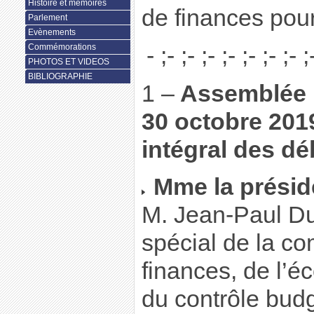
Histoire et mémoires
de finances pou
Parlement
Evènements
Commémorations
- ;- ;- ;- ;- ;- ;- ;- ;
PHOTOS ET VIDEOS
BIBLIOGRAPHIE
1 –
Assemblée n
30 octobre 201
intégral des dé
Mme la présid
M. Jean-Paul Du
spécial de la c
finances, de l’é
du contrôle budg