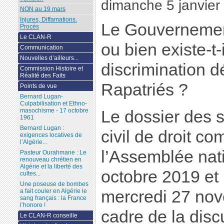
dimanche 5 janvier
NON au 19 mars
Injures, Diffamations.
Le Gouvernement
Procès
Le CLAN-R
ou bien existe-t
Communication
Nouvelles d’ailleurs...
discrimination d
Commission Histoire et
Réalité des Faits
Rapatriés ?
Points de vue
Bernard Lugan-
Culpabilisation et Ethno-
masochisme - 17 octobre
Le dossier des s
1961
Bernard Lugan :
civil de droit c
exigences locatives de
l’Algérie...
l’Assemblée nat
Pasteur Ourahmane : Le
renouveau chrétien en
Algérie et la liberté des
octobre 2019 et 
cultes...
Une poseuse de bombes
mercredi 27 no
a fait couler en Algérie le
sang français : la France
l’honore !
cadre de la disc
Le CLAN-R conseille