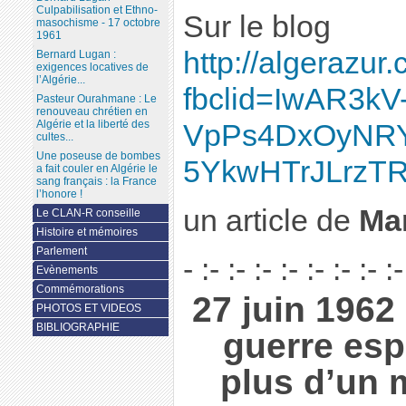
Culpabilisation et Ethno-
Sur le blog
masochisme - 17 octobre
1961
http://algerazu
Bernard Lugan :
exigences locatives de
l’Algérie...
fbclid=IwAR3kV
Pasteur Ourahmane : Le
renouveau chrétien en
Algérie et la liberté des
VpPs4DxOyNRY
cultes...
Une poseuse de bombes
5YkwHTrJLrzTR
a fait couler en Algérie le
sang français : la France
l’honore !
un article de
Ma
Le CLAN-R conseille
Histoire et mémoires
Parlement
- :- :- :- :- :- :- :- :-
Evènements
Commémorations
27 juin 1962
PHOTOS ET VIDEOS
BIBLIOGRAPHIE
guerre es
plus d’un m