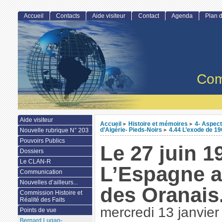
Accueil
Contacts
Aide visiteur
Contact
Agenda
Plan d
Com
Aide visiteur
Accueil
Histoire et mémoires
4- Aspect
>
>
d’Algérie- Pieds-Noirs
4.44 L’exode de 1
Nouvelle rubrique N° 203
>
Pouvoirs Publics
Le 27 juin 1
Dossiers
Le CLAN-R
L’Espagne a
Communication
Nouvelles d’ailleurs...
des Oranais.
Commission Histoire et
Réalité des Faits
mercredi 13 janvie
Points de vue
Bernard Lugan-