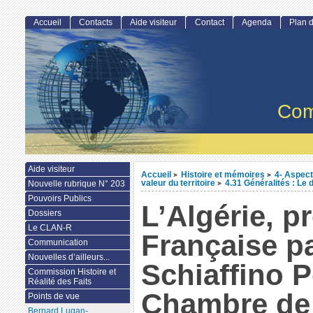
Accueil
Contacts
Aide visiteur
Contact
Agenda
Plan d
Com
Aide visiteur
Accueil
Histoire et mémoires
4- Aspect
>
>
valeur du territoire
4.31 Généralités : Le 
Nouvelle rubrique N° 203
>
Pouvoirs Publics
L’Algérie, p
Dossiers
Le CLAN-R
Française p
Communication
Nouvelles d’ailleurs...
Schiaffino P
Commission Histoire et
Réalité des Faits
Chambre de
Points de vue
Bernard Lugan-