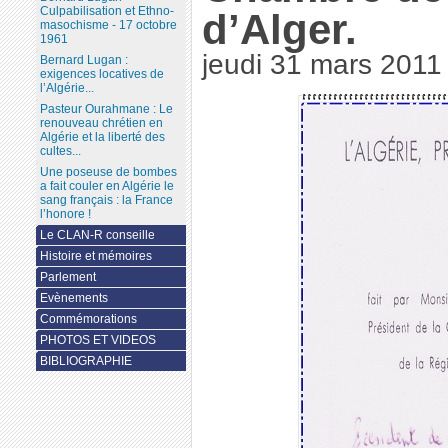
Culpabilisation et Ethno-
d’Alger.
masochisme - 17 octobre
1961
jeudi 31 mars 2011
Bernard Lugan :
exigences locatives de
l’Algérie...
Pasteur Ourahmane : Le
renouveau chrétien en
Algérie et la liberté des
cultes...
Une poseuse de bombes
a fait couler en Algérie le
sang français : la France
l’honore !
Le CLAN-R conseille
Histoire et mémoires
Parlement
Evènements
Commémorations
PHOTOS ET VIDEOS
BIBLIOGRAPHIE