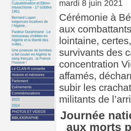
mardi 8 juin 2021
Culpabilisation et Ethno-
masochisme - 17 octobre
1961
Cérémonie à Bé
Bernard Lugan :
exigences locatives de
l’Algérie...
aux combattants
Pasteur Ourahmane : Le
renouveau chrétien en
lointaine, certes
Algérie et la liberté des
cultes...
survivants des 
Une poseuse de bombes
a fait couler en Algérie le
sang français : la France
concentration Vi
l’honore !
Le CLAN-R conseille
affamés, déchar
Histoire et mémoires
Parlement
subir les cracha
Evènements
Commémorations
militants de l’arr
2025
2024
Journée nat
PHOTOS ET VIDEOS
BIBLIOGRAPHIE
aux morts p