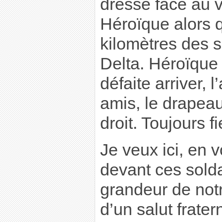
dresse face au ve
Héroïque alors q
kilomètres des 
Delta. Héroïque p
défaite arriver,
amis, le drapeau
droit. Toujours f
Je veux ici, en 
devant ces solda
grandeur de notr
d’un salut frater