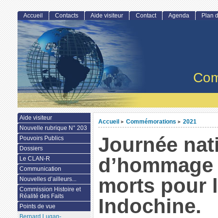
Accueil
Contacts
Aide visiteur
Contact
Agenda
Plan d
Com
Aide visiteur
Accueil
Commémorations
2021
>
>
Nouvelle rubrique N° 203
Journée nat
Pouvoirs Publics
Dossiers
d’hommage
Le CLAN-R
Communication
morts pour 
Nouvelles d’ailleurs...
Commission Histoire et
Réalité des Faits
Indochine.
Points de vue
Bernard Lugan-