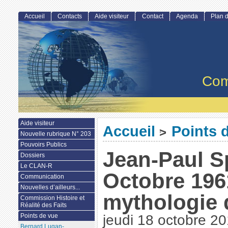
Accueil
Contacts
Aide visiteur
Contact
Agenda
Plan d
Com
Aide visiteur
Accueil
Points 
>
Nouvelle rubrique N° 203
Pouvoirs Publics
Jean-Paul Sp
Dossiers
Le CLAN-R
Octobre 1961
Communication
Nouvelles d’ailleurs...
mythologie 
Commission Histoire et
Réalité des Faits
Points de vue
jeudi 18 octobre 2
Bernard Lugan-