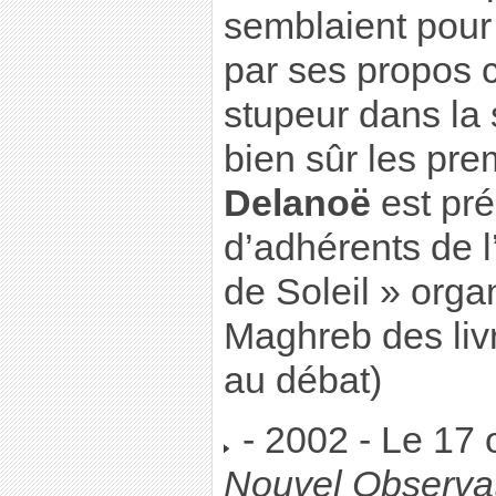
semblaient pour 
par ses propos c
stupeur dans la s
bien sûr les pr
Delanoë
est pr
d’adhérents de 
de Soleil » orga
Maghreb des liv
au débat)
- 2002 - Le 17
Nouvel Observa