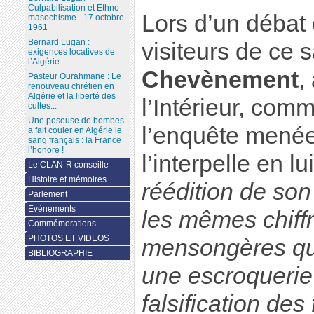
Culpabilisation et Ethno-
Lors d’un débat 
masochisme - 17 octobre
1961
Bernard Lugan :
visiteurs de ce 
exigences locatives de
l’Algérie...
Chevènement
,
Pasteur Ourahmane : Le
renouveau chrétien en
Algérie et la liberté des
l’Intérieur, comm
cultes...
Une poseuse de bombes
l’enquête menée 
a fait couler en Algérie le
sang français : la France
l’honore !
l’interpelle en l
Le CLAN-R conseille
Histoire et mémoires
réédition de son
Parlement
Evènements
les mêmes chiffr
Commémorations
PHOTOS ET VIDEOS
mensongères que
BIBLIOGRAPHIE
une escroquerie 
falsification des 