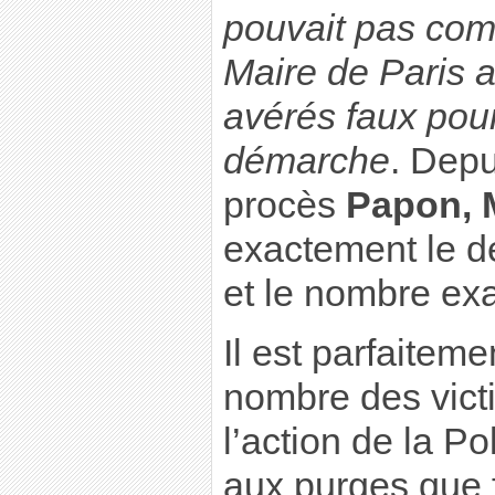
pouvait pas com
Maire de Paris a
avérés faux pour 
démarche
. Depu
procès
Papon, 
exactement le d
et le nombre exa
Il est parfaitem
nombre des vict
l’action de la Po
aux purges que f