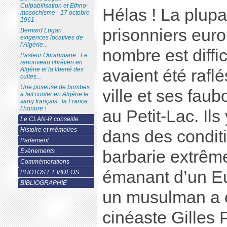
Culpabilisation et Ethno-
Hélas ! La plupa
masochisme - 17 octobre
1961
prisonniers euro
Bernard Lugan :
exigences locatives de
l’Algérie...
nombre est diffic
Pasteur Ourahmane : Le
renouveau chrétien en
Algérie et la liberté des
avaient été raflé
cultes...
Une poseuse de bombes
ville et ses faub
a fait couler en Algérie le
sang français : la France
l’honore !
au Petit-Lac. Il
Le CLAN-R conseille
Histoire et mémoires
dans des conditi
Parlement
Evènements
barbarie extrêm
Commémorations
émanant d’un E
PHOTOS ET VIDEOS
BIBLIOGRAPHIE
un musulman a ét
cinéaste Gilles 