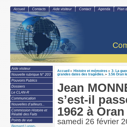
Accueil
Contacts
Aide visiteur
Contact
Agenda
Plan d
Com
Aide visiteur
Accueil
Histoire et mémoires
3- La gue
>
>
grandes dates des tragédies.
3.56 Oran le
Nouvelle rubrique N° 203
>
Pouvoirs Publics
Jean MONNE
Dossiers
Le CLAN-R
s’est-il pass
Communication
Nouvelles d’ailleurs...
1962 à Oran
Commission Histoire et
Réalité des Faits
samedi 26 février 
Points de vue
Bernard Lugan-