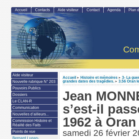
Accueil
Contacts
Aide visiteur
Contact
Agenda
Plan d
Com
Aide visiteur
Accueil
Histoire et mémoires
3- La gue
>
>
grandes dates des tragédies.
3.56 Oran le
Nouvelle rubrique N° 203
>
Pouvoirs Publics
Jean MONNE
Dossiers
Le CLAN-R
s’est-il pass
Communication
Nouvelles d’ailleurs...
1962 à Oran
Commission Histoire et
Réalité des Faits
samedi 26 février 
Points de vue
Bernard Lugan-