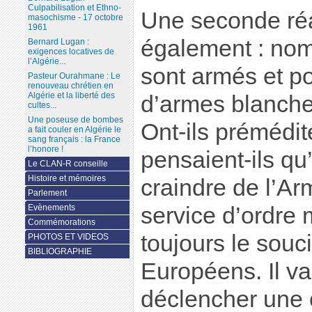
Culpabilisation et Ethno-
Une seconde réa
masochisme - 17 octobre
1961
également : nom
Bernard Lugan :
exigences locatives de
l’Algérie...
sont armés et por
Pasteur Ourahmane : Le
renouveau chrétien en
Algérie et la liberté des
d’armes blanche
cultes...
Une poseuse de bombes
Ont-ils prémédi
a fait couler en Algérie le
sang français : la France
l’honore !
pensaient-ils qu
Le CLAN-R conseille
Histoire et mémoires
craindre de l’A
Parlement
Evènements
service d’ordre
Commémorations
toujours le souc
PHOTOS ET VIDEOS
BIBLIOGRAPHIE
Européens. Il va
déclencher une 