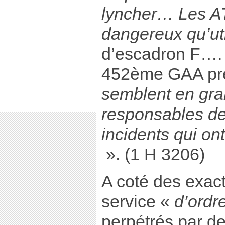
lyncher… Les A
dangereux qu’ut
d’escadron F….
452ème GAA préc
semblent en gra
responsables de
incidents qui ont
». (1 H 3206)
A coté des exac
service «
d’ordr
perpétrés par d