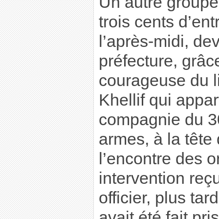
Un autre groupe
trois cents d’ent
l’après-midi, de
préfecture, grâce
courageuse du l
Khellif qui appa
compagnie du 30
armes, à la tête
l’encontre des o
intervention reç
officier, plus ta
avait été fait pr