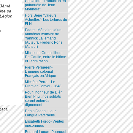
e
Castafiore- Traduction en
pataouète de Jean
u 3èmè
Monneret
miné sa
Hors Série "Valeurs
 Légion
Actuelles"- Les tortures du
FLN.
e
Padre : Mémoires d’un
aumônier militaire de
Yannick Lallemand
(Auteur), Frédéric Pons
(Auteur)
Michel de Crousnilhon-
De Gaulle, entre le blâme
et l’admiration.
Pierre Vermeren-
L’Empire colonial
Français en Afrique
Michèle Perret : Le
Premier Convoi - 1848
Pour l’honneur de Ðiện
Biên Phủ : nos soldats
seront enterrés
dignement
4603
Denis Fadda : Leur
Langue Paternelle.
Elisabeth Forgo- Vérités
méconnues
Bernard Lugan- Pourquoi