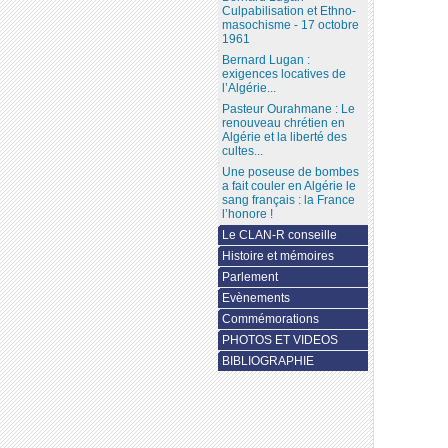
Culpabilisation et Ethno-
masochisme - 17 octobre
1961
Bernard Lugan :
exigences locatives de
l’Algérie...
Pasteur Ourahmane : Le
renouveau chrétien en
Algérie et la liberté des
cultes...
Une poseuse de bombes
a fait couler en Algérie le
sang français : la France
l’honore !
Le CLAN-R conseille
Histoire et mémoires
Parlement
Evènements
Commémorations
PHOTOS ET VIDEOS
BIBLIOGRAPHIE