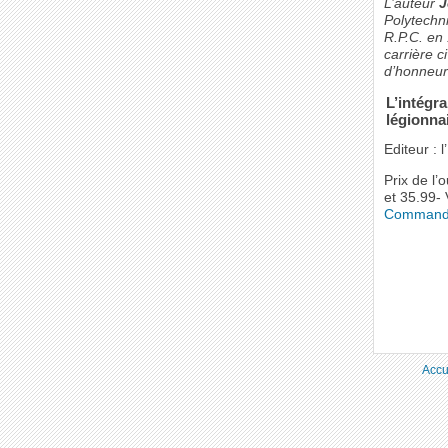
L’auteur
J
Polytechn
R.P.C. en 
carrière 
d’honneur
L’intégra
légionnai
Editeur : 
Prix de l’
et 35.99-
Commande
Accu