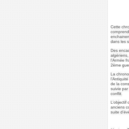
Cette chr
comprend 
enchaineme
dans les s
Des encad
algériens,
l’Armée fr
2ème guerr
La chrono
l’Antiquit
de la cons
suivie par
conflit.
L’objectif
anciens c
suite d’é