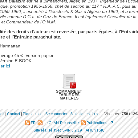
ean Balazuc
est né à Birmandreïs, Alger, en 1937. Ingénieur de l’Ecol
ique, promotion 1956-1958, chef de section au 117 ° R.A..A.C, puis a
1959-1960, il est entré à l’Electricité & Gaz d’Algérie en 1960, et a ter
civile comme D.G.a. de Gaz de France. Il est également Chevalier de la
 et Commandeur de l’O.N.M.
lité des droits d’auteur est reversée, par parts égales, à l’Entraid
re et l’Entraide parachutiste.
l’Harmattan
ouvrage 45 €- Version papier
 Version E-BOOK.
r ici
SOMMAIRE ET
TABLE DES
MATIERES
eil
|
Contact
|
Plan du site
|
Se connecter
|
Statistiques du site
|
Visiteurs :
758 /
129
?
FR
Le CLAN-R conseille
Publications
Site réalisé avec SPIP 3.2.19
+
AHUNTSIC