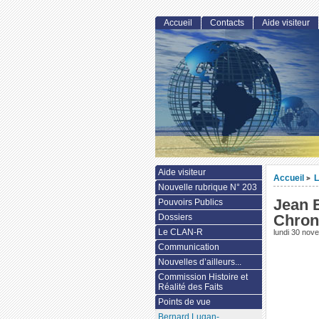
Accueil
Contacts
Aide visiteur
Aide visiteur
Accueil
L
>
Nouvelle rubrique N° 203
Jean 
Pouvoirs Publics
Chron
Dossiers
Le CLAN-R
lundi 30 nov
Communication
Nouvelles d’ailleurs...
Commission Histoire et
Réalité des Faits
Points de vue
Bernard Lugan-