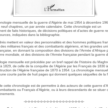
onologie mensuelle de la guerre d’Algérie de mai 1954 à décembre 196
neuf chapitres, un par année calendaire. Cette chronologie est un
nt de faits historiques, de décisions politiques et d’actes de guerre r
ources, indiquées dans la bibliographie.
rés mettent en valeur des personnalités et des hommes politiques fran
 des militaires français et des combattants algériens, et les grandes un
ançaise, en donnant la composition des divisions de l’Armée d’Afrique 
e mondiale, et des divisions de l’Armée française pendant la guerre d’
logie mensuelle est précédée par un bref rappel de l’histoire du Magh
é à 1829, de celle de la conquête de l’Algérie par les Français de 1830 
truction de l’Algérie française de 1870 à 1954. La chronologie mensuel
 une courte partie de huit pages qui donnent quelques séquelles de la f
 de cette chronologie est de permettre à des acteurs de cette guerre d’A
ombattants ou Français d’Algérie, ou à leurs descendants de se situer 
vènements.
-o-o-o-o-o-o-o-o-o-o-o-o-o-o-o-o-o-o-o-