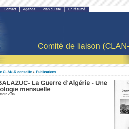
Contact
Agenda
Plan du site
En résumé
Comité de liaison (CLAN
e CLAN-R conseille
Publications
>
BALAZUC- La Guerre d’Algérie - Une
ologie mensuelle
embre 2015