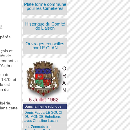
Plate forme commune
pour les Cimetières
Historique du Comité
2,
de Liaison
epérés
Ouvrages conseillés
par LE CLAN
çais et
ités de
pendant la
Algérie.
reb de
à 1870, et
le est
in du
lgérie,
Dans la même rubrique
dans cette
Denis Fadda-LE SOUCI
DU MONDE-Entretiens
avec Christine Lacan
Les Zemrods à la