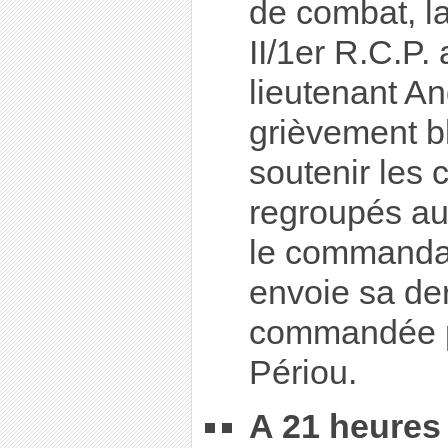
de combat, l
II/1er R.C.P. 
lieutenant A
grièvement bl
soutenir les 
regroupés aut
le commanda
envoie sa de
commandée pa
Périou.
A 21 heures