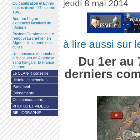
jeudi 8 mai 2014
Culpabilisation et Ethno-
masochisme - 17 octobre
1961
Bernard Lugan :
exigences locatives de
l’Algérie...
Pasteur Ourahmane : Le
renouveau chrétien en
à lire aussi sur
Algérie et la liberté des
cultes...
Une poseuse de bombes
Du 1er au 
a fait couler en Algérie le
sang français : la France
l’honore !
derniers com
Le CLAN-R conseille
Histoire et mémoires
Parlement
Evènements
Commémorations
PHOTOS ET VIDEOS
BIBLIOGRAPHIE