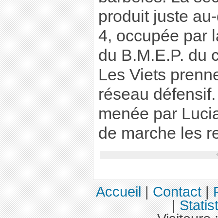
produit juste a
4, occupée par l
du B.M.E.P. du
Les Viets prenne
réseau défensif
menée par Lucia
de marche les r
Accueil
|
Contact
|
|
Statis