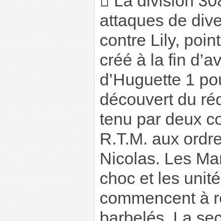
 La division 3
attaques de dive
contre Lily, poi
créé à la fin d’av
d’Huguette 1 pou
découvert du rédu
tenu par deux c
R.T.M. aux ord
Nicolas. Les Ma
choc et les unit
commencent à re
barbelés. La se