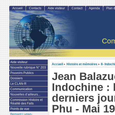
Accueil
Contacts
Aide visiteur
Contact
Agenda
Plan d
Com
Aide visiteur
Accueil
Histoire et mémoires
8- Indoch
>
>
Nouvelle rubrique N° 203
Jean Balazu
Pouvoirs Publics
Dossiers
Indochine : 
Le CLAN-R
Communication
derniers jou
Nouvelles d’ailleurs...
Commission Histoire et
Réalité des Faits
Phu - Mai 19
Points de vue
Bernard Lugan-