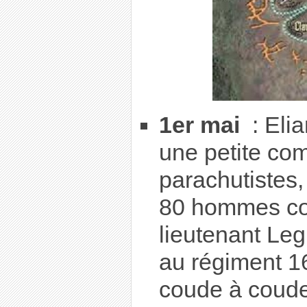
1er mai
: Eli
une petite co
parachutistes, 
80 hommes co
lieutenant Leg
au régiment 1
coude à coude