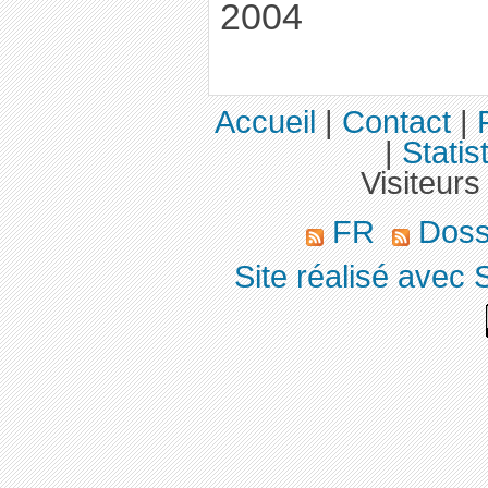
2004
Accueil
|
Contact
|
|
Statis
Visiteurs
FR
Doss
Site réalisé avec 