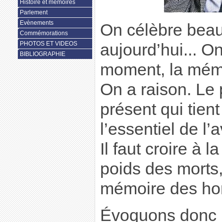
Histoire et mémoires
Parlement
Evènements
On célèbre beau
Commémorations
PHOTOS ET VIDEOS
aujourd’hui... O
BIBLIOGRAPHIE
moment, la mém
On a raison. Le 
présent qui tien
l’essentiel de l’a
Il faut croire à 
poids des morts,
mémoire des h
Évoquons donc