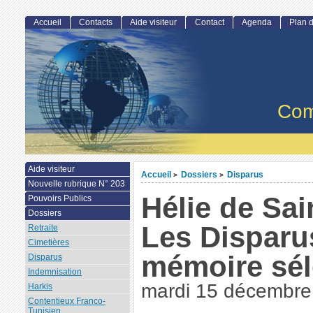
Accueil
Contacts
Aide visiteur
Contact
Agenda
Plan d
Com
Aide visiteur
Accueil
Dossiers
Disparus
>
>
Nouvelle rubrique N° 203
Hélie de Sai
Pouvoirs Publics
Dossiers
Les Disparu
Retraite
Cimetières
mémoire sél
Disparus
Indemnisation
mardi 15 décembre
Harkis
Contentieux Franco-
Tunisien