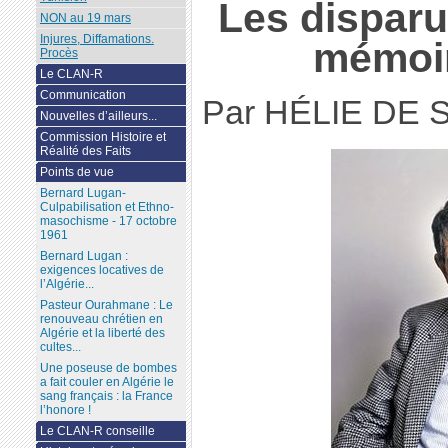
Les disparu
NON au 19 mars
Injures, Diffamations.
mémoir
Procès
Le CLAN-R
Communication
Par HÉLIE DE 
Nouvelles d’ailleurs...
Commission Histoire et
Réalité des Faits
Points de vue
Bernard Lugan-
Culpabilisation et Ethno-
masochisme - 17 octobre
1961
Bernard Lugan :
exigences locatives de
l’Algérie...
Pasteur Ourahmane : Le
renouveau chrétien en
Algérie et la liberté des
cultes...
Une poseuse de bombes
a fait couler en Algérie le
sang français : la France
l’honore !
Le CLAN-R conseille