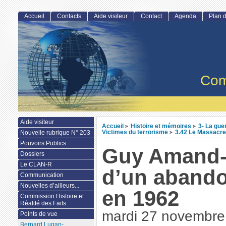
Accueil
Contacts
Aide visiteur
Contact
Agenda
Plan d
Com
Aide visiteur
Accueil
Histoire et mémoires
3- La gue
>
>
Victimes du terrorisme
3.42 Le Massacre 
Nouvelle rubrique N° 203
>
Pouvoirs Publics
Guy Amand- 
Dossiers
Le CLAN-R
d’un aband
Communication
Nouvelles d’ailleurs...
en 1962
Commission Histoire et
Réalité des Faits
mardi 27 novembre
Points de vue
Bernard Lugan-