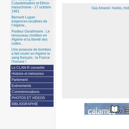
Culpabilisation et Ethno-
masochisme - 17 octobre
Guy Amand- Harkis, hi
1961
Bernard Lugan :
exigences locatives de
l’Algérie...
Pasteur Ourahmane : Le
renouveau chrétien en
Algérie et la liberté des
cultes...
Une poseuse de bombes
a fait couler en Algérie le
sang français : la France
l’honore !
Le CLAN-R conseille
Histoire et mémoires
Parlement
Evènements
Commémorations
PHOTOS ET VIDEOS
BIBLIOGRAPHIE