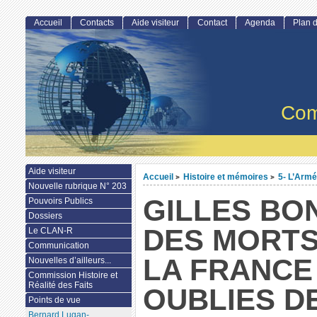
Accueil
Contacts
Aide visiteur
Contact
Agenda
Plan d
Com
Aide visiteur
Accueil
Histoire et mémoires
5- L’Armé
>
>
Nouvelle rubrique N° 203
GILLES BO
Pouvoirs Publics
Dossiers
DES MORT
Le CLAN-R
Communication
LA FRANCE
Nouvelles d’ailleurs...
Commission Histoire et
Réalité des Faits
OUBLIES DE
Points de vue
Bernard Lugan-