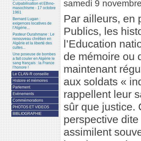
samedi 9 novembr
Culpabilisation et Ethno-
masochisme - 17 octobre
1961
Par ailleurs, en 
Bernard Lugan :
exigences locatives de
l’Algérie...
Publics, les hist
Pasteur Ourahmane : Le
renouveau chrétien en
l’Education natio
Algérie et la liberté des
cultes...
de mémoire ou d
Une poseuse de bombes
a fait couler en Algérie le
sang français : la France
maintenant rég
l’honore !
Le CLAN-R conseille
aux soldats « in
Histoire et mémoires
Parlement
rappellent leur s
Evènements
Commémorations
sûr que justice
PHOTOS ET VIDEOS
BIBLIOGRAPHIE
perspective dite
assimilent souve