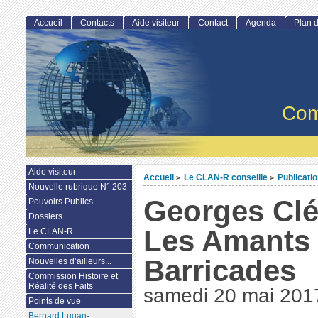
Accueil
Contacts
Aide visiteur
Contact
Agenda
Plan d
Com
Aide visiteur
Accueil
Le CLAN-R conseille
Publicati
>
>
Nouvelle rubrique N° 203
Georges Cl
Pouvoirs Publics
Dossiers
Les Amants
Le CLAN-R
Communication
Barricades
Nouvelles d’ailleurs...
Commission Histoire et
Réalité des Faits
samedi 20 mai 201
Points de vue
Bernard Lugan-