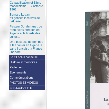
Culpabilisation et Ethno-
masochisme - 17 octobre
1961
Bernard Lugan :
exigences locatives de
l’Algérie...
Pasteur Ourahmane : Le
renouveau chrétien en
Algérie et la liberté des
cultes...
Une poseuse de bombes
a fait couler en Algérie le
sang français : la France
l’honore !
Le CLAN-R conseille
Histoire et mémoires
Parlement
Evènements
Commémorations
PHOTOS ET VIDEOS
BIBLIOGRAPHIE