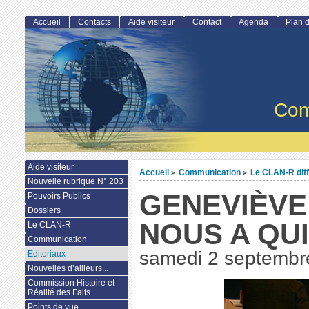
Accueil
Contacts
Aide visiteur
Contact
Agenda
Plan d
Com
Aide visiteur
Accueil
Communication
Le CLAN-R dif
>
>
Nouvelle rubrique N° 203
GENEVIÈVE
Pouvoirs Publics
Dossiers
NOUS A QU
Le CLAN-R
Communication
samedi 2 septembr
Editoriaux
Nouvelles d’ailleurs...
Commission Histoire et
Réalité des Faits
Points de vue