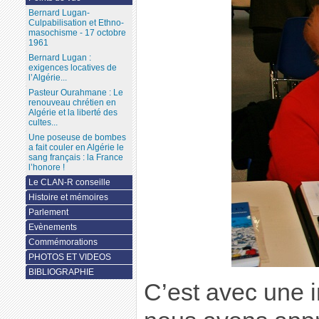
Bernard Lugan-
Culpabilisation et Ethno-
masochisme - 17 octobre
1961
Bernard Lugan :
exigences locatives de
l’Algérie...
Pasteur Ourahmane : Le
renouveau chrétien en
Algérie et la liberté des
cultes...
Une poseuse de bombes
a fait couler en Algérie le
sang français : la France
l’honore !
Le CLAN-R conseille
Histoire et mémoires
Parlement
Evènements
Commémorations
PHOTOS ET VIDEOS
BIBLIOGRAPHIE
C’est avec une 