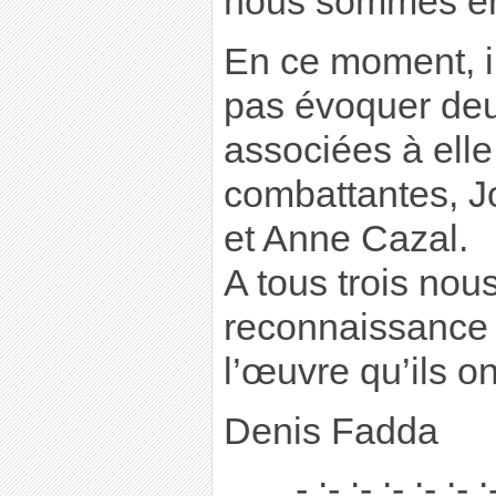
nous sommes en
En ce moment, i
pas évoquer deu
associées à elle
combattantes, 
et Anne Cazal.
A tous trois nou
reconnaissance 
l’œuvre qu’ils o
Denis Fadda
- :- :- :- :- :- :