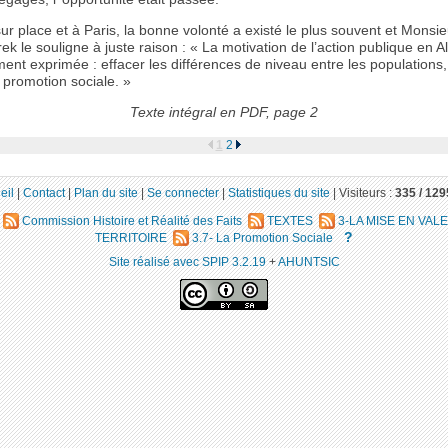
ur place et à Paris, la bonne volonté a existé le plus souvent et Monsie
 le souligne à juste raison : « La motivation de l’action publique en A
ment exprimée : effacer les différences de niveau entre les populations
 promotion sociale. »
Texte intégral en PDF, page 2
1
2
eil
|
Contact
|
Plan du site
|
Se connecter
|
Statistiques du site
|
Visiteurs :
335 /
129
Commission Histoire et Réalité des Faits
TEXTES
3-LA MISE EN VAL
?
TERRITOIRE
3.7- La Promotion Sociale
Site réalisé avec SPIP 3.2.19
+
AHUNTSIC