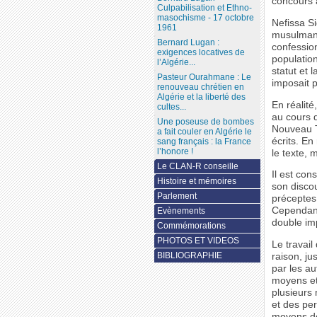
concours a
Culpabilisation et Ethno-
masochisme - 17 octobre
Nefissa Si
1961
musulmane
Bernard Lugan :
confession
exigences locatives de
population 
l’Algérie...
statut et l
Pasteur Ourahmane : Le
imposait 
renouveau chrétien en
Algérie et la liberté des
En réalit
cultes...
au cours d
Une poseuse de bombes
Nouveau Te
a fait couler en Algérie le
écrits. En
sang français : la France
l’honore !
le texte,
Le CLAN-R conseille
Il est con
Histoire et mémoires
son discou
Parlement
préceptes.
Cependant 
Evènements
double imp
Commémorations
PHOTOS ET VIDEOS
Le travail
BIBLIOGRAPHIE
raison, ju
par les au
moyens et 
plusieurs
et des per
moyens dé