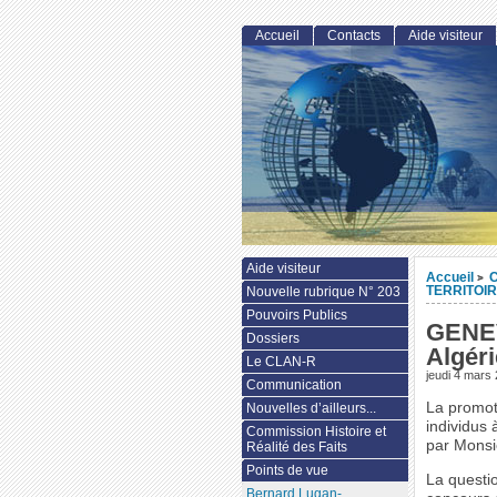
Accueil
Contacts
Aide visiteur
Aide visiteur
Accueil
C
>
TERRITOI
Nouvelle rubrique N° 203
Pouvoirs Publics
GENEV
Dossiers
Algéri
Le CLAN-R
jeudi 4 mars
Communication
La promoti
Nouvelles d’ailleurs...
individus 
Commission Histoire et
par Monsi
Réalité des Faits
Points de vue
La questio
Bernard Lugan-