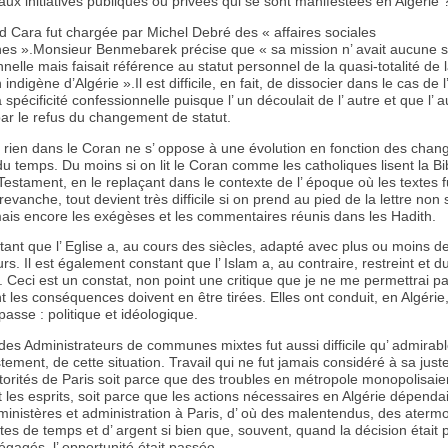
ux initiatives publiques ou privées qui se sont manifestées en Algérie 
d Cara fut chargée par Michel Debré des « affaires sociales
s ».Monsieur Benmebarek précise que « sa mission n’ avait aucune sp
nelle mais faisait référence au statut personnel de la quasi-totalité de 
indigène d’Algérie ».Il est difficile, en fait, de dissocier dans le cas de l
a spécificité confessionnelle puisque l’ un découlait de l’ autre et que l’ a
par le refus du changement de statut.
é, rien dans le Coran ne s’ oppose à une évolution en fonction des cha
u temps. Du moins si on lit le Coran comme les catholiques lisent la Bi
stament, en le replaçant dans le contexte de l’ époque où les textes f
 revanche, tout devient très difficile si on prend au pied de la lettre no
 mais encore les exégèses et les commentaires réunis dans les Hadith.
stant que l’ Eglise a, au cours des siècles, adapté avec plus ou moins 
rs. Il est également constant que l’ Islam a, au contraire, restreint et du
 Ceci est un constat, non point une critique que je ne me permettrai pa
les conséquences doivent en être tirées. Elles ont conduit, en Algérie
asse : politique et idéologique.
 des Administrateurs de communes mixtes fut aussi difficile qu’ admirab
stement, de cette situation. Travail qui ne fut jamais considéré à sa just
torités de Paris soit parce que des troubles en métropole monopolisaie
les esprits, soit parce que les actions nécessaires en Algérie dépenda
 ministères et administration à Paris, d’ où des malentendus, des ater
tes de temps et d’ argent si bien que, souvent, quand la décision était p
gagés, l’ opportunité était passée.