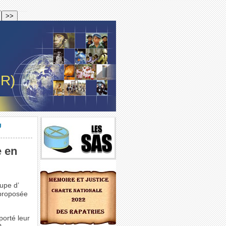
-R)
U
 en
oupe d’
 proposée
porté leur