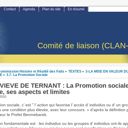
Contact
Agenda
Plan du site
En résumé
Comité de liaison (CLAN
ommission Histoire et Réalité des Faits
TEXTES
3-LA MISE EN VALEUR D
>
>
RE
3.7- La Promotion Sociale
>
IEVE DE TERNANT : La Promotion sociale
e, ses aspects et limites
 2010
on sociale, c’ est " l’ action qui favorise l’ accès d’ individus ou d’ un gr
à une condition plus élevée, avec leur concours. » d’après la définition
eur le Prefet Benmebarek.
n fondamentale est : les individus ou les groupes d’ individus ont-ils ap