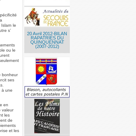
?
écificité
la
’ Islam le
utre s’
20 Avril 2012-BILAN
RAPATRIES DU
QUINQUENNAT
ngements
(2007-2012)
ble ou le
urent
n seulement
de bonheur
rcit ses
s.
, à une
le en
e valeur
nt les
ient de
moiements
rise et les