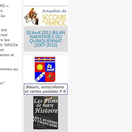
SAS ».
es
’au
 est
20 Avril 2012-BILAN
s’est
RAPATRIES DU
re les
QUINQUENNAT
4th SAS/2e
(2007-2012)
nt
entre et
 hommes au
an"