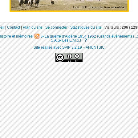
eil
|
Contact
|
Plan du site
|
Se connecter
|
Statistiques du site
|
Visiteurs :
206 /
129
istoire et mémoires
3- La guerre d’Algérie 1954 1962 (Grands évènements (...
?
S.A.S- Les E.M.S.I
Site réalisé avec SPIP 3.2.19
+
AHUNTSIC