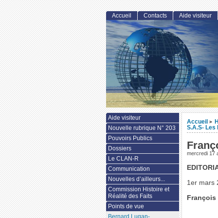
Accueil
Contacts
Aide visiteur
Aide visiteur
Accueil
H
>
S.A.S- Les 
Nouvelle rubrique N° 203
Pouvoirs Publics
Franç
Dossiers
mercredi 17 
Le CLAN-R
EDITORI
Communication
Nouvelles d’ailleurs...
1er mars
Commission Histoire et
Réalité des Faits
François
Points de vue
Bernard Lugan-