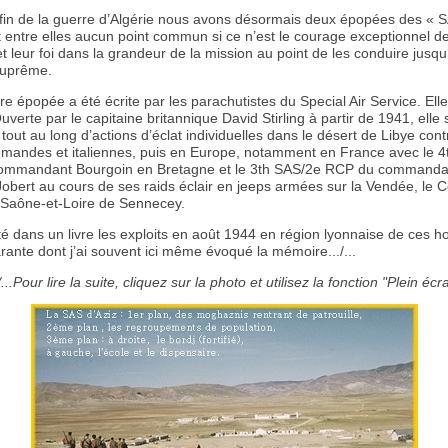
 fin de la guerre d’Algérie nous avons désormais deux épopées des « 
t entre elles aucun point commun si ce n’est le courage exceptionnel d
leur foi dans la grandeur de la mission au point de les conduire jusqu
 suprême.
e épopée a été écrite par les parachutistes du Special Air Service. Elle
verte par le capitaine britannique David Stirling à partir de 1941, elle 
 tout au long d’actions d’éclat individuelles dans le désert de Libye cont
lemandes et italiennes, puis en Europe, notamment en France avec le 
ommandant Bourgoin en Bretagne et le 3th SAS/2e RCP du commanda
obert au cours de ses raids éclair en jeeps armées sur la Vendée, le C
a Saône-et-Loire de Sennecey.
nté dans un livre les exploits en août 1944 en région lyonnaise de ces
ante dont j’ai souvent ici même évoqué la mémoire.../...
./...Pour lire la suite, cliquez sur la photo et utilisez la fonction "Plein écr