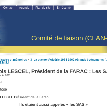
Contact
Agenda
Plan du site
En résumé
Comité de liaison (CLAN
istoire et mémoires
3- La guerre d’Algérie 1954 1962 (Grands évènements (..
>
E.M.S.I
ois LESCEL, Président de la FARAC : Les 
août 2011
AL
 2009
 LESCEL Président de la Farac
Ils étaient aussi appelés « les SAS »