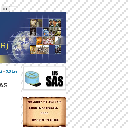
-R)
.)
3.3 Les
>
SAS