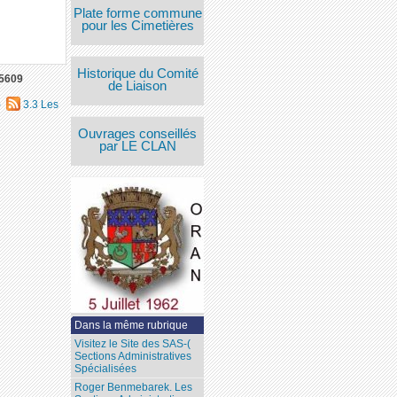
Plate forme commune
pour les Cimetières
Historique du Comité
5609
de Liaison
)
3.3 Les
Ouvrages conseillés
par LE CLAN
Dans la même rubrique
Visitez le Site des SAS-(
Sections Administratives
Spécialisées
Roger Benmebarek. Les