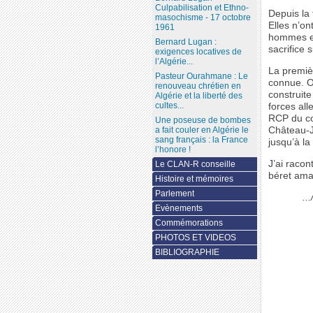
Culpabilisation et Ethno-
Depuis la
masochisme - 17 octobre
Elles n’on
1961
hommes et 
Bernard Lugan :
sacrifice
exigences locatives de
l’Algérie...
La premièr
Pasteur Ourahmane : Le
connue. Ou
renouveau chrétien en
construite
Algérie et la liberté des
cultes...
forces al
RCP du c
Une poseuse de bombes
Château-J
a fait couler en Algérie le
sang français : la France
jusqu’à l
l’honore !
J’ai raco
Le CLAN-R conseille
béret amar
Histoire et mémoires
Parlement
..
Evènements
Commémorations
PHOTOS ET VIDEOS
BIBLIOGRAPHIE